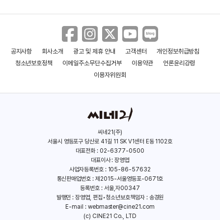
공지사항
회사소개
광고 및 제휴 안내
고객센터
개인정보취급방침
아카디안
렌필드
청소년보호정책
이메일주소무단수집거부
이용약관
언론윤리강령
(2024)
(2023)
이용자위원회
씨네21(주)
서울시 영등포구 당산로 41길 11 SK V1센터 E동 1102호
대표전화 : 02-6377-0500
대표이사 : 장영엽
사업자등록번호 : 105-86-57632
통신판매업번호 : 제2015-서울영등포-0671호
등록번호 : 서울,자00347
발행인 : 장영엽, 편집•청소년보호책임자 : 송경원
E-mail :
webmaster@cine21.com
(c) CINE21 Co., LTD