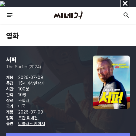
닫
기
영화
서퍼
The Surfer (2024)
개봉
2026-07-09
등급
15세이상관람가
시간
100분
관객
10명
장르
스릴러
국가
미국
개봉
2026-07-09
감독
로칸 피네건
출연
니콜라스 케이지