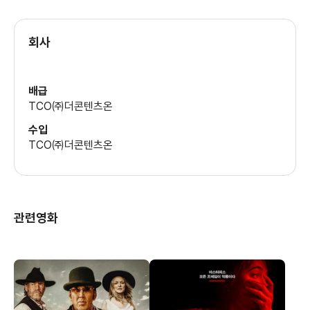
회사
배급
TCO㈜더콘텐츠온
수입
TCO㈜더콘텐츠온
관련영화