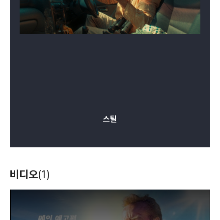
스틸
비디오
(1)
T
h
i
s
i
s