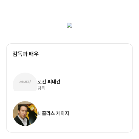
감독과 배우
로칸 피네건
감독
니콜라스 케이지