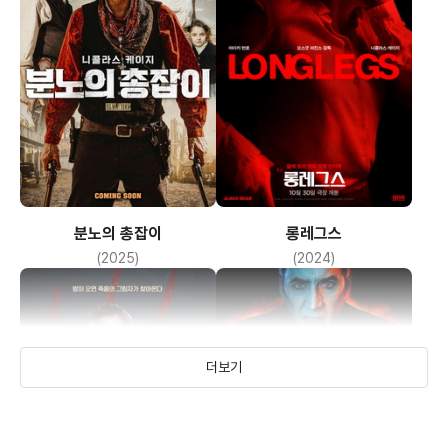
분노의 총잡이
롱레그스
(2025)
(2024)
더보기