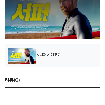
a
m
o
d
a
l
w
i
n
d
o
w
.
＜서퍼＞ 예고편
리뷰
(0)