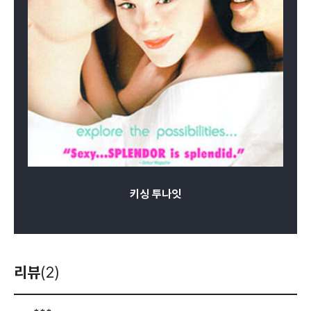
키싱 투나잇
리뷰
(2)