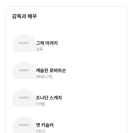
감독과 배우
그렉 아라키
감독
캐슬린 로버트슨
(베로니카)
조나단 스캐치
(아벨)
맷 키슬러
(제드)