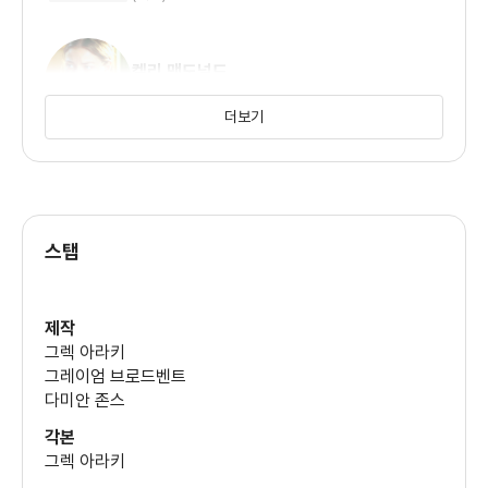
켈리 맥도널드
(마이클)
더보기
에릭 마비우스
(어네스트)
스탭
댄 가토
(뮤트)
제작
그렉 아라키
린다 킴
그레이엄 브로드벤트
(앨리슨)
다미안 존스
각본
그렉 아라키