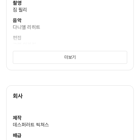
촬영
짐 필리
음악
다니엘 리히트
편집
그렉 아라키
타타냐 S. 라이걸
더보기
미술
패티 포데스타
의상
수잔나 푸이스토
회사
제작
데스퍼러트 픽쳐스
배급