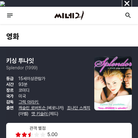
닫
기
영화
키싱 투나잇
Splendor (1999)
등급
15세이상관람가
시간
93분
장르
코미디
국가
미국
감독
그렉 아라키
출연
캐슬린 로버트슨
(베로니카)
조나단 스캐치
(아벨)
맷 키슬러
(제드)
관객 별점
5.00