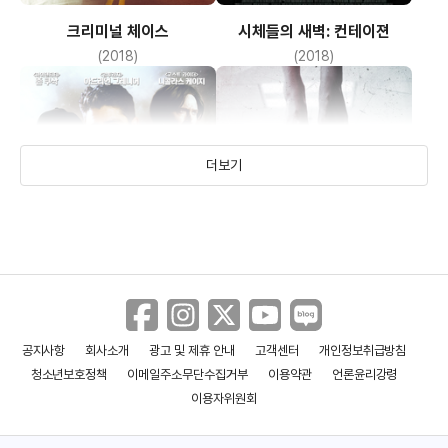
크리미널 체이스
시체들의 새벽: 컨테이젼
(2018)
(2018)
더보기
공지사항
회사소개
광고 및 제휴 안내
고객센터
개인정보취급방침
아스널: 리로디드
바티칸 사제들
청소년보호정책
이메일주소무단수집거부
이용약관
언론윤리강령
(2017)
(2015)
이용자위원회