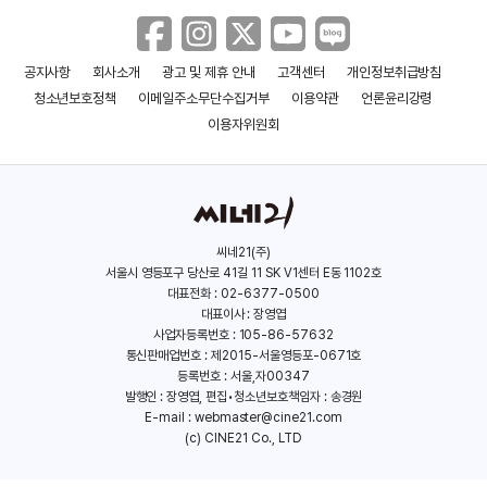
공지사항
회사소개
광고 및 제휴 안내
고객센터
개인정보취급방침
청소년보호정책
이메일주소무단수집거부
이용약관
언론윤리강령
이용자위원회
씨네21(주)
서울시 영등포구 당산로 41길 11 SK V1센터 E동 1102호
대표전화 : 02-6377-0500
대표이사 : 장영엽
사업자등록번호 : 105-86-57632
통신판매업번호 : 제2015-서울영등포-0671호
등록번호 : 서울,자00347
발행인 : 장영엽, 편집•청소년보호책임자 : 송경원
E-mail :
webmaster@cine21.com
(c) CINE21 Co., LTD