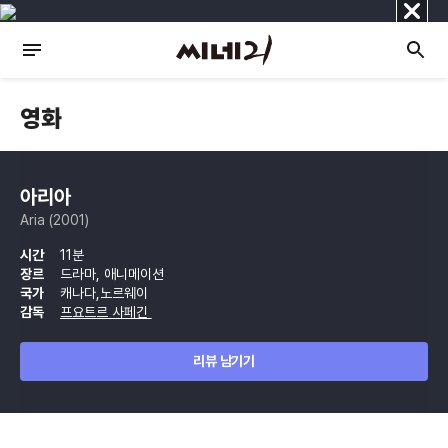
닫
기
영화
아리아
Aria (2001)
시간
11분
장르
드라마, 애니메이션
국가
캐나다,노르웨이
감독
프요트르 사페긴
리뷰 남기기