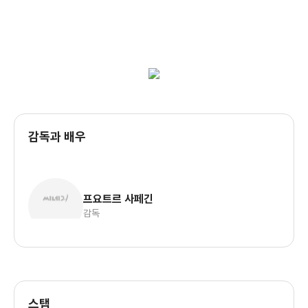
감독과 배우
프요트르 사페긴
감독
스탭