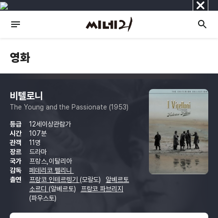
닫
기
영화
비텔로니
The Young and the Passionate (1953)
등급
12세이상관람가
시간
107분
관객
11명
장르
드라마
국가
프랑스,이탈리아
감독
페데리코 펠리니
출연
프랑코 인테르렝기
(모랄도)
알베르토
소르디
(알베르토)
프랑코 파브리지
(파우스토)