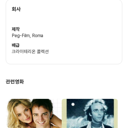
루이지 지아코시
회사
의상
마르게리타 마리나리
제작
Peg-Film, Roma
배급
크라이테리온 콜렉션
관련영화