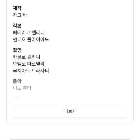
제작
자크 바
각본
페데리코 펠리니
엔니오 플라이아노
촬영
카를로 칼리니
오텔로 마르텔리
루치아노 트라사티
음악
니노 로타
편집
롤란도 베네데티
더보기
미술
마리오 치아리
세트