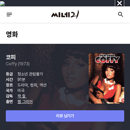
닫
기
영화
코피
Coffy (1973)
등급
청소년 관람불가
시간
91분
장르
드라마, 범죄, 액션
국가
미국
감독
잭 힐
출연
팸 그리어
리뷰 남기기