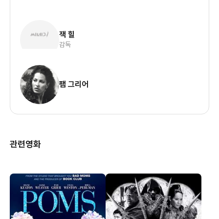
잭 힐
감독
팸 그리어
관련영화