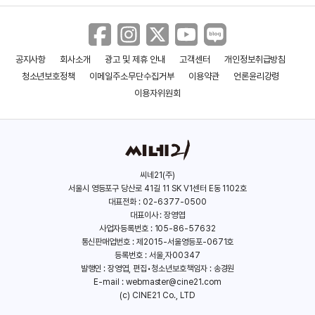
공지사항
회사소개
광고 및 제휴 안내
고객센터
개인정보취급방침
마피아
스노우 데이
청소년보호정책
이메일주소무단수집거부
이용약관
언론윤리강령
(2012)
(2000)
이용자위원회
씨네21(주)
서울시 영등포구 당산로 41길 11 SK V1센터 E동 1102호
대표전화 : 02-6377-0500
대표이사 : 장영엽
사업자등록번호 : 105-86-57632
통신판매업번호 : 제2015-서울영등포-0671호
등록번호 : 서울,자00347
발행인 : 장영엽, 편집•청소년보호책임자 : 송경원
E-mail :
webmaster@cine21.com
(c) CINE21 Co., LTD
와일드 번
인 투 딥