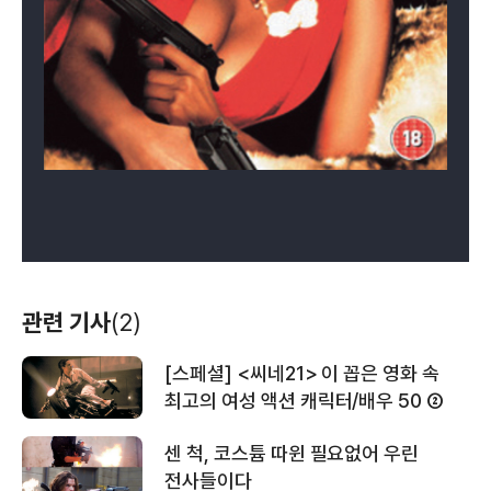
관련 기사
(2)
[스페셜] <씨네21> 이 꼽은 영화 속
최고의 여성 액션 캐릭터/배우 50 ②
센 척, 코스튬 따윈 필요없어 우린
전사들이다