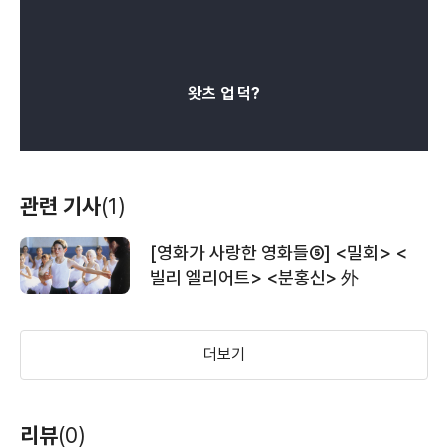
왓츠 업 덕?
관련 기사
(1)
[영화가 사랑한 영화들⑤] <밀회> <
빌리 엘리어트> <분홍신> 外
더보기
리뷰
(0)