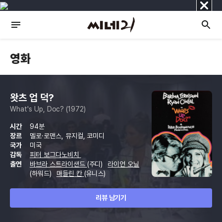
닫
기
영화
왓츠 업 덕?
What's Up, Doc? (1972)
시간
94분
장르
멜로·로맨스, 뮤지컬, 코미디
국가
미국
감독
피터 보그다노비치
출연
바브라 스트라이샌드
(주디)
라이언 오닐
(하워드)
매들린 칸
(유니스)
리뷰 남기기