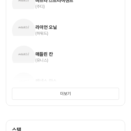
바브라 스트라이샌드
(주디)
라이언 오닐
(하워드)
매들린 칸
(유니스)
케네스 마스
(휴)
더보기
오스틴 펜들튼
(프레드릭)
스탭