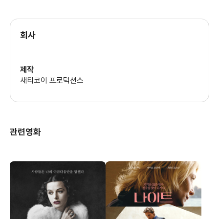
네사 하이암스
회사
제작
새티코이 프로덕션스
관련영화