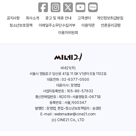
공지사항
회사소개
광고 및 제휴 안내
고객센터
개인정보취급방침
더 길트 트립
미트 페어런츠 3
청소년보호정책
이메일주소무단수집거부
이용약관
언론윤리강령
(2012)
(2010)
이용자위원회
씨네21(주)
서울시 영등포구 당산로 41길 11 SK V1센터 E동 1102호
대표전화 : 02-6377-0500
대표이사 : 장영엽
사업자등록번호 : 105-86-57632
통신판매업번호 : 제2015-서울영등포-0671호
등록번호 : 서울,자00347
발행인 : 장영엽, 편집•청소년보호책임자 : 송경원
E-mail :
webmaster@cine21.com
(c) CINE21 Co., LTD
뉴욕의 연인들
메인 이벤트
(1980)
(1979)