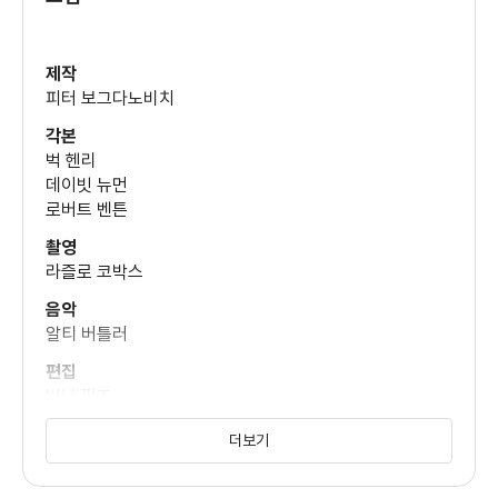
마이클 머피
(스미스)
제작
피터 보그다노비치
소렐 북
각본
(해리)
벅 헨리
데이빗 뉴먼
로버트 벤튼
스테판 지래쉬
(프리츠)
촬영
라즐로 코박스
음악
알티 버틀러
편집
버나 필즈
미술
더보기
폴리 플랫
캐스팅