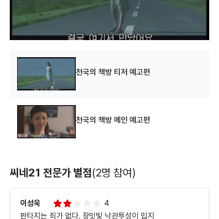
d
o
w
.
천국의 책방 티저 예고편
천국의 책방 메인 예고편
씨네21 전문가 별점
(2명 참여)
이성욱
4
판타지는 죄가 없다. 장밋빛 낙관투성이 밉지