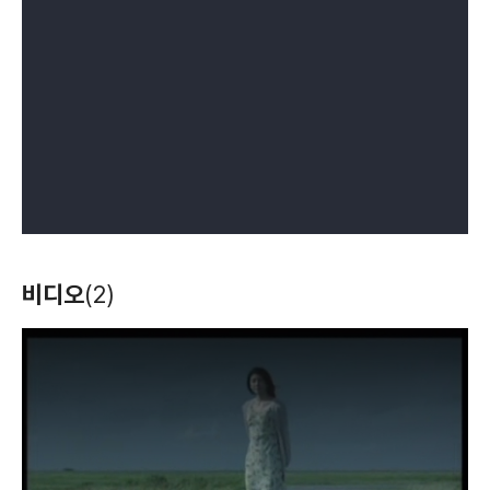
비디오
(2)
T
h
i
s
i
s
a
m
o
d
a
l
w
i
n