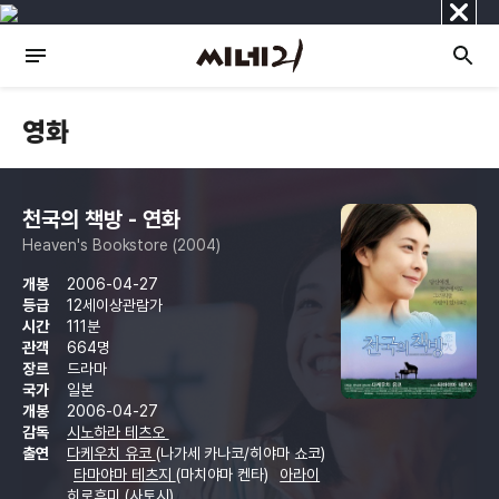
닫
기
영화
천국의 책방 - 연화
Heaven's Bookstore (2004)
개봉
2006-04-27
등급
12세이상관람가
시간
111분
관객
664명
장르
드라마
국가
일본
개봉
2006-04-27
감독
시노하라 테츠오
출연
다케우치 유코
(나가세 카나코/히야마 쇼코)
타마야마 테츠지
(마치야마 켄타)
아라이
히로후미
(사토시)