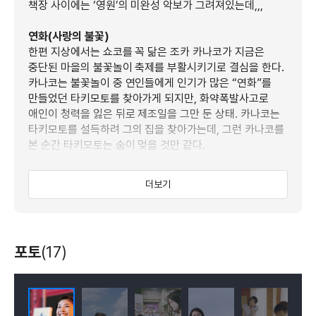
책장 사이에는 ‘영원’의 미완성 악보가 그려져있는데,,,
연화(사랑의 불꽃)
한편 지상에서는 쇼코를 꼭 닮은 조카 카나코가 지금은
중단된 마을의 불꽃놀이 축제를 부활시키기로 결심을 한다.
카나코는 불꽃놀이 중 연인들에게 인기가 많은 “연화”를
만들었던 타키모토를 찾아가게 되지만, 화약폭발사고로
애인이 청력을 잃은 뒤로 제조일을 그만 둔 상태. 카나코는
타키모토를 설득하려 그의 집을 찾아가는데, 그런 카나코를
본 순간 타키모토는 숨이 멎을 것만 같다.
사랑의 세레나데 ‘영원’의 시작
더보기
그 무렵 천국에서는 쇼코가 겐타에게 말을 건네고 있었다.
"피아노를 치지 못하게 된 것은 화약 폭발 사고 때문이에요.
하지만 그에게서 불꽃을 빼앗고 싶지는 않아요." 쇼코의
연인이 바로 타키모토였던 것이다.
포토
(17)
겐타는 쇼코의 도움을 받아 그녀가 작곡한 미완의 피아노 곡
“영원”을 완성시키기로 마음먹는다.
천국과 지상이 하나가 될 때
사랑을 이루지 못한 채 천국에 올라간 피아니스트 쇼코,