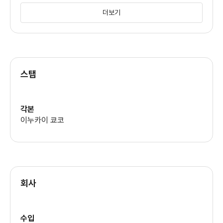
(타키모토)
더보기
하라다 요시오
(야마키)
스탭
오오쿠라 코지
(마루)
각본
이누카이 쿄코
사이토 요이치로
(센타로)
회사
수입