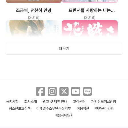
조금씩, 천천히 안녕
프린서플 사랑하는 나는
히로인입니까?
(2019)
(2018)
더보기
공지사항
회사소개
광고 및 제휴 안내
고객센터
개인정보취급방침
고양이 여행 리포트
하나이쿠사
청소년보호정책
이메일주소무단수집거부
이용약관
언론윤리강령
(2018)
(2017)
이용자위원회