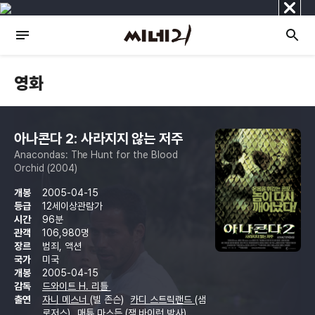
닫
기
영화
아나콘다 2: 사라지지 않는 저주
Anacondas: The Hunt for the Blood
Orchid (2004)
개봉
2005-04-15
등급
12세이상관람가
시간
96분
관객
106,980명
장르
범죄, 액션
국가
미국
개봉
2005-04-15
감독
드와이트 H. 리틀
출연
자니 메스너
(빌 존슨)
카디 스트릭랜드
(샘
로저스)
매튜 마스든
(잭 바이런 박사)