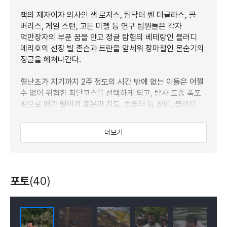
잭의 제자이자 의사인 샘 로저스, 팀닥터 벤 더글라스, 콜
버리스, 게일 스턴, 고든 미첼 등 연구 팀원들은 각자
억만장자의 부푼 꿈을 안고 정글 탐험의 베테랑인 블러디
메리호의 선장 빌 존슨과 트란을 앞세워 장마철인 몬순기의
정글을 헤쳐나간다.
혈난초가 지기까지 2주 정도의 시간 밖에 없는 이들은 어쩔
수 없이 위험한 최단코스를 선택하게 되고, 탐사 도중 폭포
밑으로 배가 떨어져 표본과 지도, 컴퓨터 등 장비, 블러디
메리호 등이 모두 부서진다. 하지만 혈난초를 포기할 수
없는 이들은 어쩔수 없이 숲을 가로 질러 혈난초를 찾아
더보기
나서고, 이들을 조용히 주시하던 거대한 아나콘다의 공격은
시작된다.
그러나 혈난초를 혼자 차지하기 위해 잭의 배신이 이어지고,
포토
(40)
악전고투 끝에 혈난초를 찾았으나 그들보다 먼저 혈난초를
발견한 그룹이 있었으니, 바로 거대한 아나콘다 무리이다.
몬순기를 맞아 짝짓기가 한창인 아나콘다 무리는 혈난초를
먹고 슈퍼 파워와 크기를 더욱 증대하였고, 그들의 고픈
배를 채우기 위해 또다른 먹이를 찾고 있는데...