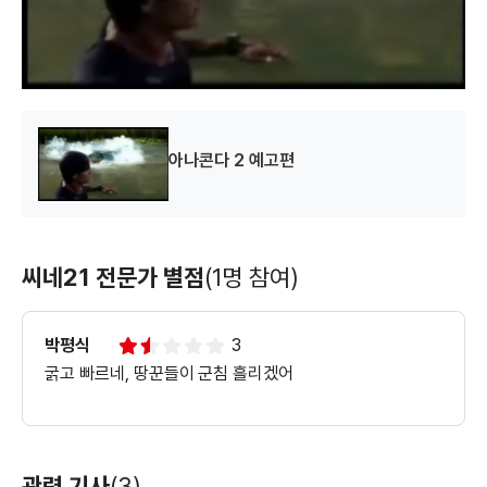
d
o
w
.
아나콘다 2 예고편
씨네21 전문가 별점
(1명 참여)
박평식
3
굵고 빠르네, 땅꾼들이 군침 흘리겠어
관련 기사
(3)