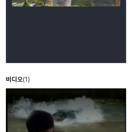
비디오
(1)
T
h
i
s
i
s
a
m
o
d
a
l
w
i
n