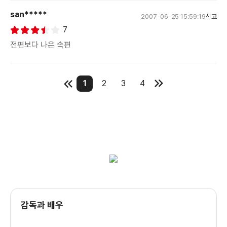
san*****
2007-06-25 15:59:19
신고
7
전편보다 나은 속편
1
2
3
4
감독과 배우