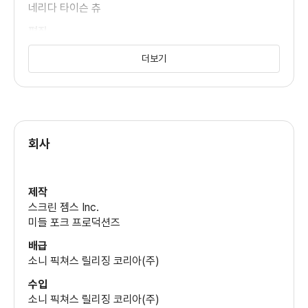
네리다 타이슨 츄
편집
마커스 다아시
더보기
마크 워너
미술
브라이스 페린
제작총지휘
제이코버스 로즈
회사
제작
스크린 젬스 Inc.
미들 포크 프로덕션즈
배급
소니 픽쳐스 릴리징 코리아(주)
수입
소니 픽쳐스 릴리징 코리아(주)