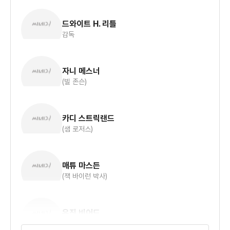
드와이트 H. 리틀
감독
자니 메스너
(빌 존슨)
카디 스트릭랜드
(샘 로저스)
매튜 마스든
(잭 바이런 박사)
유진 비어드
(콜 버리스)