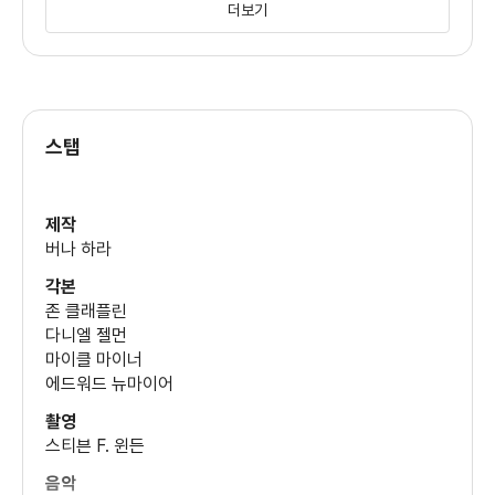
더보기
샐리 리차드슨
(게일 스턴)
스탭
니콜라스 곤잘레스
(벤 더글라스 박사)
제작
버나 하라
칼 윤
각본
(트란)
존 클래플린
다니엘 젤먼
마이클 마이너
모리스 체스트넛
에드워드 뉴마이어
(고든 미첼)
촬영
스티븐 F. 윈든
데니스 아드트
음악
(CEO)