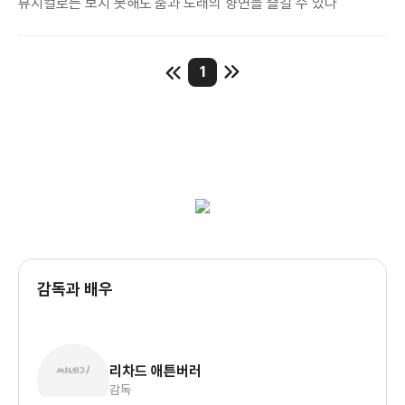
뮤지컬로는 보지 못해도 춤과 노래의 향연을 즐길 수 있다
1
감독과 배우
리차드 애튼버러
감독