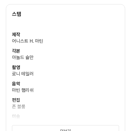
스탭
자넷 존스
(주디 먼로)
제작
어니스트 H. 마틴
테렌스 만
각본
(래리)
아놀드 슐만
촬영
찰스 맥고완
로니 테일러
(마이크 카스)
음악
마빈 햄리쉬
맷 웨스트
편집
(바비 밀스 3세)
존 블룸
미술
파트리지아 본 브란덴슈타인