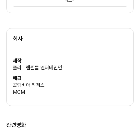
더보기
의상
페이 폴리아킨
회사
제작
폴리그램필름 엔터테인먼트
배급
콜럼비아 픽쳐스
MGM
관련영화