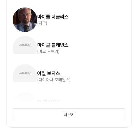
마이클 더글라스
(자크)
마이클 블레빈스
(마크 토보리)
야밀 보지스
(다이아나 모레일스)
잰 갠 보이드
(코니 웡)
더보기
빅키 프레데릭
(셰일라 브라이언트)