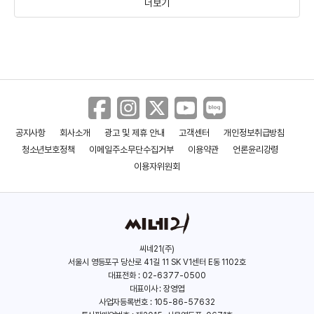
더보기
공지사항
회사소개
광고 및 제휴 안내
고객센터
개인정보취급방침
앤트맨
스파이 게임
청소년보호정책
이메일주소무단수집거부
이용약관
언론윤리강령
(2015)
(2017)
이용자위원회
씨네21(주)
서울시 영등포구 당산로 41길 11 SK V1센터 E동 1102호
대표전화 : 02-6377-0500
대표이사 : 장영엽
사업자등록번호 : 105-86-57632