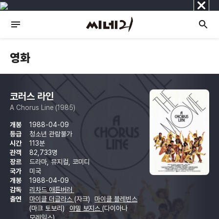
닫
기
영화
코러스 라인
A Chorus Line (1985)
개봉
1988-04-09
등급
청소년 관람불가
시간
113분
관객
82,733명
장르
드라마, 뮤지컬, 코미디
국가
미국
개봉
1988-04-09
감독
리차드 애튼버러
출연
마이클 더글라스
(자크)
마이클 블레빈스
(마크 토보리)
야밀 보지스
(다이아나
모레일스)