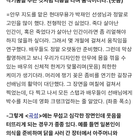
각기춤을 추는 것처럼 리듬을 타며 움직이더라. (웃음)
=안무 지도를 맡은 현대무용가 박재인 선생님과 정말로
고민을 많이 했다. 전형적인 건 싫었다. 죽다 살아난
인간이, 혹은 죽었다가 살아난 인간이라면 좀 리얼해야
하지 않을까 싶더라. 그래서 몇 개월에 걸쳐서 움직임을
연구했다. 배우들도 정말 오랫동안 준비했다. 그런데 막상
촬영하려고 보니 우리가 디자인한 안무에 몸을 꺾을 수
있는 배우의 신체적 한계가 맞물리며(웃음) 희한한
케미가 생기더라. 머리에 쟁기 꽂은 좀비를 연기한 길창규
선배님의 활약이 대단했다. 그 장면을 며칠에 걸쳐서
찍었는데, 다 찍고 나서 모든 스탭과 배우들이 선배님에게
박수를 치는데 영화 크랭크업하는 줄 알았다. (좌중 폭소)
-그렇게 <
곡성
>에는 무섭고 심각한 장면인데 웃음을
터뜨리게 되는 경우가 종종 있다. 예를 들면 일본인이
의식을 준비하며 닭을 사러 간 장터에서 아주머니와