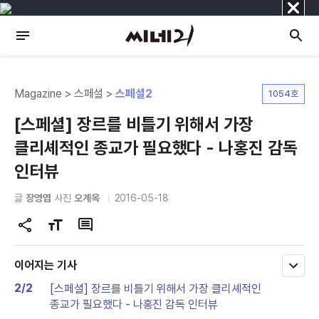
닫
기
Magazine > 스페셜 >
스페셜2
1054호
[스페셜] 장르를 비틀기 위해서 가장
클리셰적인 종교가 필요했다 - 나홍진 감독
인터뷰
글
장영엽
사진
오계옥
2016-05-18
공
글
댓
유
자
글
하
크
이어지는 기사
모
기
기
두
2/2
[스페셜] 장르를 비틀기 위해서 가장 클리셰적인
변
보
종교가 필요했다 - 나홍진 감독 인터뷰
기
경