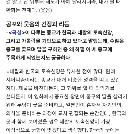
걸 알고 난 뒤부터 태도가 아예 달라지더라. 내가 볼 때
환희는 천재다. (웃음)
공포와 웃음의 긴장과 리듬
-<
곡성
>이 다루는 종교가 한국과 네팔의 토속신앙,
그리고 가톨릭을 기반으로 하고 있다고 말했는데, 수많은
종교를 좇으며 답을 구하던 중 왜 하필 이 세 종교에
주목하게 되었는지도 궁금하다.
=네팔과 한국의 토속신앙은 유사한 점이 많다. 원래
샤머니즘이라는 종교가 대개 비슷한 성격을 띠고 있긴
하다. 제물을 바친다든지, 그 행위를 할 때 타악기를
쓴다든지. 이 영화에서 중요한 장면이 종구의 딸을 살리기
위해 무당이 굿을 준비하고, 일본인이 혼자서 자기만의
의식을 준비하는 과정이 교차 편집되는 순간인데, 한국의
굿과 함께 보여졌을 경우 네팔의 토속신앙이 가장
이상적으로 궁합이 맞겠다고 생각했다. 한국의 굿에는