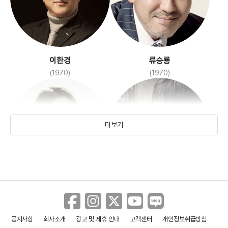
아이언맨 3
관상
(2013)
(2013)
이환경
류승룡
(1970)
(1970)
더보기
박신혜
갈소원
베를린
은밀하게 위대하게
(1990)
(2006)
(2012)
(2013)
공지사항
회사소개
광고 및 제휴 안내
고객센터
개인정보취급방침