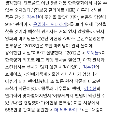
생각했다. 텐트폴도 아닌 6월 개봉 한국영화에서 나올 수
없는 숫자였다.”(장보경 딜라이트 대표) 아무리 <해를
품은 달>의
김수현
이 주연을 맡았다지만, 현충일 당일에
91만 관객이 <
은밀하게 위대하게
>를 보기 위해 극장을
찾을 것이라 예상한 관계자는 거의 없지 않았을까. 당시
영화의 마케팅을 맡았던 이현정 쇼박스 콘텐츠운영본부
본부장은 “2013년은 초반 마케팅이 관객 몰이에
용이했던 시절”이라고 설명했다. “2012년 <
도둑들
>이
한국영화 최초로 레드 카펫 행사를 열었고, 아직 관객과
스킨십하는 행사가 많지 않던 시절이었다.
김수현
의
쇼케이스, <연예가중계> 출연 하나하나가 엄청나게
이슈가 되어 팬덤화됐다. 또 웹툰 원작 작품이 나오던
초창기 작품이었다. 웹툰과 배우들의 팬덤,
김수현
의
연기력이 맞아떨어지면서 ‘이렇게까지 팬덤이 막강할 수
있구나’를 경험했다.” (이현정 본부장) 여름 시장에서
558만명 관객을 동원한 <
더 테러 라이브
>는 “대중이