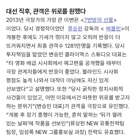
대선 직후, 관객은 위로를 원했다
2013년 극장가의 가장 큰 이변은 <
7번방의 선물
>
이었다. 당시 경쟁작이었던
류승완
감독의 <
베를린
>이
개봉한 후에도 기세가 꺾이지 않고 오히려 반응이 더
뜨거워지면서 최종 관객수 1281만명을 기록했다. 당시
투자책임을 맡았던 변승민 클라이맥스 스튜디오 대표는
“타 영화 배급 시사회에서 예고편을 공개했을 때부터
극장 관계자들에게 반응이 좋았다. 블라인드 시사회
평점도 높게 나와서 대작이 아님에도 자신 있게
선보였다”고 설명했다. 또한 “당시 굵직한 정치사회적
사건들이 있었고, 어떤 이유에서건 따뜻한 위로를 받고자
하는 분위기”(변승민 대표)가 관객을 극장으로 유인했다.
“개봉 후 장기 흥행이 가능한, 흔히 말하는 ‘뒤가 열려
있는 날짜’에 작품을 선보인”(류상헌 NEW 유통전략팀
팀장, 임성록 NEW 그룹홍보실 과장) 전략도 유효했다.