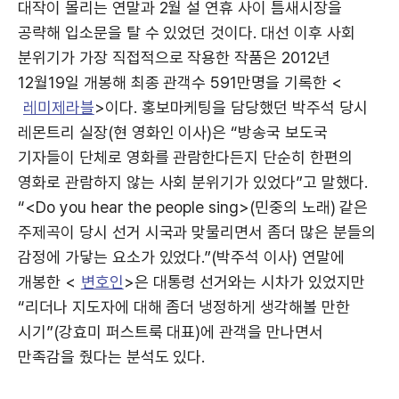
대작이 몰리는 연말과 2월 설 연휴 사이 틈새시장을
공략해 입소문을 탈 수 있었던 것이다. 대선 이후 사회
분위기가 가장 직접적으로 작용한 작품은 2012년
12월19일 개봉해 최종 관객수 591만명을 기록한 <
레미제라블
>이다. 홍보마케팅을 담당했던 박주석 당시
레몬트리 실장(현 영화인 이사)은 “방송국 보도국
기자들이 단체로 영화를 관람한다든지 단순히 한편의
영화로 관람하지 않는 사회 분위기가 있었다”고 말했다.
“<Do you hear the people sing>(민중의 노래) 같은
주제곡이 당시 선거 시국과 맞물리면서 좀더 많은 분들의
감정에 가닿는 요소가 있었다.”(박주석 이사) 연말에
개봉한 <
변호인
>은 대통령 선거와는 시차가 있었지만
“리더나 지도자에 대해 좀더 냉정하게 생각해볼 만한
시기”(강효미 퍼스트룩 대표)에 관객을 만나면서
만족감을 줬다는 분석도 있다.