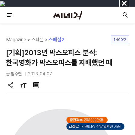
닫
기
Magazine > 스페셜 >
스페셜2
1400호
[기획]2013년 박스오피스 분석:
한국영화가 박스오피스를 지배했던 때
글
임수연
2023-04-07
공
글
댓
유
자
글
하
크
기
기
변
경