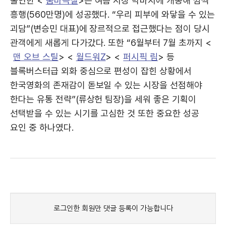
출연한 <
숨바꼭질
>은 여름 시장 막바지에 개봉해 깜짝
흥행(560만명)에 성공했다. “우리 피부에 와닿을 수 있는
괴담”(변승민 대표)에 장르적으로 접근했다는 점이 당시
관객에게 새롭게 다가갔다. 또한 “6월부터 7월 초까지 <
맨 오브 스틸
> <
월드워Z
> <
퍼시픽 림
> 등
블록버스터급 외화 중심으로 편성이 잡힌 상황에서
한국영화의 존재감이 돋보일 수 있는 시장을 선점해야
한다는 유통 전략”(류상헌 팀장)을 세워 좋은 기획이
선택받을 수 있는 시기를 고심한 것 또한 중요한 성공
요인 중 하나였다.