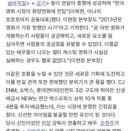
숨바꼭질
> <
감기
> 등이 연달아 흥행에 성공하며 “한국
영화 시장이 화양연화에 진입”(이채현, 이나리
호호호비치 공동대표)했다. 이현정 본부장도 “2013년은
영화가 가장 핫했던 시기”라고 기억한다. “곧 어떤 영화가
개봉하는지 사람들이 궁금해하고, 새로운 요소를 잘
심어주면 사람들의 궁금증을 유발할 수 있었다. 이름값
있는 배우들이 나오는 멀티 캐스팅 영화가 사실상
실패하는 경우도 별로 없었다.”(이현정 본부장)
이같은 호황을 누릴 수 있던 것은 새로운 기획에 도전하고
이를 반길 관객 또한 존재했던 분위기가 큰 몫을 했다. CJ
ENM, 쇼박스, 롯데엔터테인먼트 3강 구도에 뛰어든 신생
배급사 NEW는 연간 박스오피스 상위 10개 작품 중
4편을 투자·배급했는데, 이는 시장에 분명한 긴장감을
줬다. 신선한 아이템을 발굴할 만한 유인이 된 것이다.
당시 신인이었던
허정
감독이 연출하고 배우
손현주
가