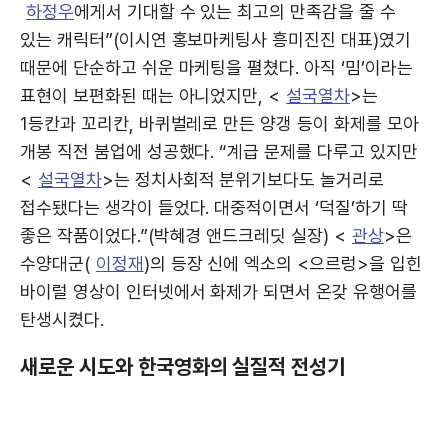
하정우
에게서 기대할 수 있는 최고의 만족감을 줄 수
있는 캐릭터”(이시연 홍보마케팅사 흥미진진 대표)였기
때문에 단순하고 쉬운 마케팅을 펼쳤다. 아직 ‘밈’이라는
표현이 보편화된 때는 아니었지만, <
설국열차
>는
1등칸과 꼬리칸, 바퀴벌레로 만든 양갱 등이 화제를 모아
개봉 직전 붐업에 성공했다. “계급 문제를 다루고 있지만
<
설국열차
>는 정치사회적 분위기보다도 놀거리로
접수됐다는 생각이 들었다. 대중적이면서 ‘덕질’하기 딱
좋은 작품이었다.”(박혜경 앤드크레딧 실장) <
관상
>은
수양대군(
이정재
)의 등장 신에 엑소의 <으르렁>을 입힌
바이럴 영상이 인터넷에서 화제가 되면서 온갖 유행어를
탄생시켰다.
새로운 시도와 한국영화의 실질적 전성기