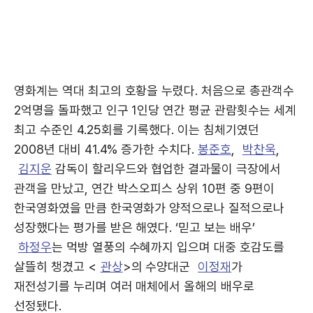
영화계는 역대 최고의 호황을 누렸다. 처음으로 총관객수
2억명을 돌파했고 인구 1인당 연간 평균 관람횟수는 세계
최고 수준인 4.25회를 기록했다. 이는 침체기였던
2008년 대비 41.4% 증가한 수치다.
봉준호
,
박찬욱
,
김지운
감독이 할리우드와 협업한 결과물이 극장에서
관객을 만났고, 연간 박스오피스 상위 10편 중 9편이
한국영화였을 만큼 한국영화가 양적으로나 질적으로나
성장했다는 평가를 받은 해였다. ‘믿고 보는 배우’
하정우
는 먹방 열풍의 수혜까지 입으며 대중 호감도를
살뜰히 챙겼고 <
관상
>의 수양대군
이정재
가
재전성기를 누리며 여러 매체에서 올해의 배우로
선정됐다.