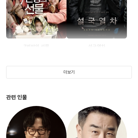
7번방의 선물
설국열차
(2012)
(2013)
더보기
관련 인물