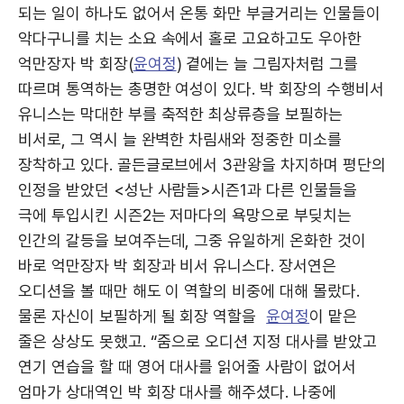
되는 일이 하나도 없어서 온통 화만 부글거리는 인물들이
악다구니를 치는 소요 속에서 홀로 고요하고도 우아한
억만장자 박 회장(
윤여정
) 곁에는 늘 그림자처럼 그를
따르며 통역하는 총명한 여성이 있다. 박 회장의 수행비서
유니스는 막대한 부를 축적한 최상류층을 보필하는
비서로, 그 역시 늘 완벽한 차림새와 정중한 미소를
장착하고 있다. 골든글로브에서 3관왕을 차지하며 평단의
인정을 받았던 <성난 사람들>시즌1과 다른 인물들을
극에 투입시킨 시즌2는 저마다의 욕망으로 부딪치는
인간의 갈등을 보여주는데, 그중 유일하게 온화한 것이
바로 억만장자 박 회장과 비서 유니스다. 장서연은
오디션을 볼 때만 해도 이 역할의 비중에 대해 몰랐다.
물론 자신이 보필하게 될 회장 역할을
윤여정
이 맡은
줄은 상상도 못했고. “줌으로 오디션 지정 대사를 받았고
연기 연습을 할 때 영어 대사를 읽어줄 사람이 없어서
엄마가 상대역인 박 회장 대사를 해주셨다. 나중에