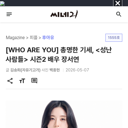
닫
기
Magazine > 피플 >
후아유
1555호
[WHO ARE YOU] 총명한 기세, <성난
사람들> 시즌2 배우 장서연
글
김송희(자유기고가)
사진
백종헌
2026-05-07
공
글
댓
유
자
글
하
크
기
기
변
경