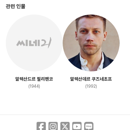
관련 인물
알렉산드르 필리펜코
알렉산데르 쿠즈네초프
(1944)
(1992)