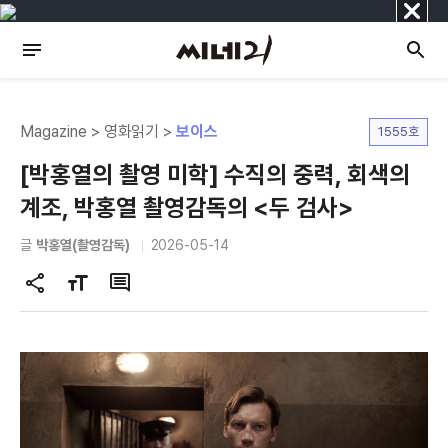
닫
기
Magazine > 영화읽기 >
보이스
1555호
[박홍열의 촬영 미학] 수직의 중력, 회색의
계조, 박홍열 촬영감독의 <두 검사>
글
박홍열(촬영감독)
2026-05-14
공
글
댓
유
자
글
하
크
기
기
변
경