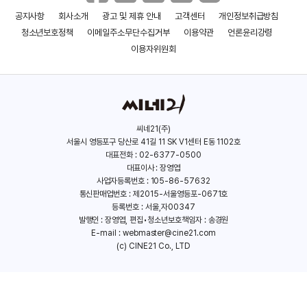
공지사항
회사소개
광고 및 제휴 안내
고객센터
개인정보취급방침
청소년보호정책
이메일주소무단수집거부
이용약관
언론윤리강령
이용자위원회
씨네21(주)
서울시 영등포구 당산로 41길 11 SK V1센터 E동 1102호
대표전화 : 02-6377-0500
대표이사 : 장영엽
사업자등록번호 : 105-86-57632
통신판매업번호 : 제2015-서울영등포-0671호
등록번호 : 서울,자00347
발행인 : 장영엽, 편집•청소년보호책임자 : 송경원
E-mail :
webmaster@cine21.com
(c) CINE21 Co., LTD