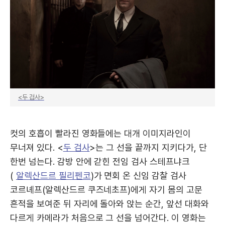
<두 검사>
컷의 호흡이 빨라진 영화들에는 대개 이미지라인이
무너져 있다. <
두 검사
>는 그 선을 끝까지 지키다가, 단
한번 넘는다. 감방 안에 갇힌 전임 검사 스테프냐크
(
알렉산드르 필리펜코
)가 면회 온 신임 감찰 검사
코르녜프(알렉산드르 쿠즈네초프)에게 자기 몸의 고문
흔적을 보여준 뒤 자리에 돌아와 앉는 순간, 앞선 대화와
다르게 카메라가 처음으로 그 선을 넘어간다. 이 영화는