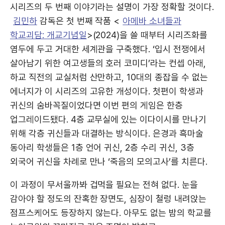
시리즈의 두 번째 이야기라는 설명이 가장 정확할 것이다.
김민하
감독은 첫 번째 작품 <
아메바 소녀들과
학교괴담: 개교기념일
>(2024)을 쓸 때부터 시리즈화를
염두에 두고 거대한 세계관을 구축했다. ‘입시 전쟁에서
살아남기 위한 여고생들의 호러 코미디’라는 컨셉 아래,
하교 직전의 교실처럼 산만하고, 10대의 종잡을 수 없는
에너지가 이 시리즈의 고유한 개성이다. 첫편이 학생과
귀신의 숨바꼭질이었다면 이번 편의 게임은 한층
업그레이드됐다. 4층 교무실에 있는 이다이시를 만나기
위해 각층 귀신들과 대결하는 방식이다. 은경과 흑마술
동아리 학생들은 1층 언어 귀신, 2층 수리 귀신, 3층
외국어 귀신을 차례로 만나 ‘죽음의 모의고사’를 치른다.
이 과정이 무서울까봐 겁먹을 필요는 전혀 없다. 눈을
감아야 할 정도의 잔혹한 장면도, 심장이 철렁 내려앉는
점프스케어도 등장하지 않는다. 아무도 없는 밤의 학교를