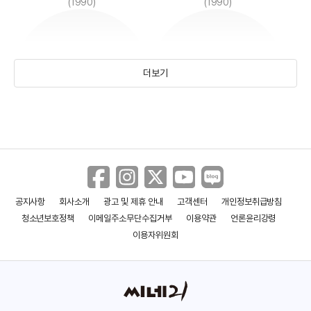
(1990)
(1990)
더보기
홍예지
여름
(1999)
공지사항
회사소개
광고 및 제휴 안내
고객센터
개인정보취급방침
청소년보호정책
이메일주소무단수집거부
이용약관
언론윤리강령
이용자위원회