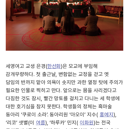
세영여고 교생 은경(
한선화
)은 모교에 부임해
감개무량하다. 첫 출근날, 변함없는 교정을 걷고 옛
담임의 반까지 맡아 의욕이 솟지만 과한 열정 탓에 주의가
필요한 인물로 찍히고 만다. 앞으로는 몸을 사리겠다고
다짐한 것도 잠시, 빨간 망토를 걸치고 다니는 세 학생에
대한 호기심을 참지 못한다. 학생들의 정체는 흑마술
동아리 ‘쿠로이 소라’. 동아리원 ‘아오이’ 지수(
홍예지
),
‘리코’ 샛별(이
여름
), ‘하루카’ 민지(
이화원
)는 전국