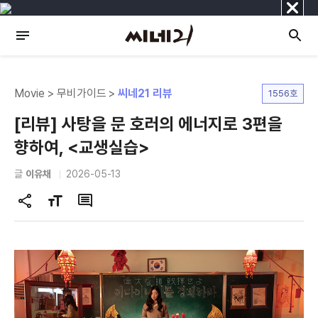
닫
기
Movie > 무비가이드 >
씨네21 리뷰
1556호
[리뷰] 사탕을 문 호러의 에너지로 3편을
향하여, <교생실습>
글
이유채
2026-05-13
공
글
댓
유
자
글
하
크
기
기
변
경