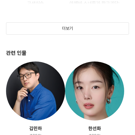
교생실습
아메바 소녀들과 학교괴담:
개교기념일
(2025)
(2024)
더보기
관련 인물
미쓰 홍당무
(2008)
김민하
한선화