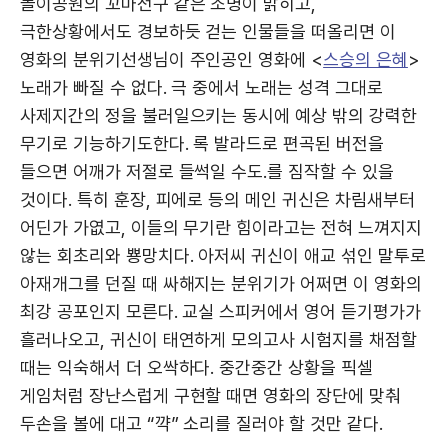
놀이공원의 꼬마전구 같은 조명이 밝히고,
극한상황에서도 경보하듯 걷는 인물들을 떠올리면 이
영화의 분위기선생님이 주인공인 영화에 <
스승의 은혜
>
노래가 빠질 수 없다. 극 중에서 노래는 성격 그대로
사제지간의 정을 불러일으키는 동시에 예상 밖의 강력한
무기로 기능하기도한다. 록 발라드로 편곡된 버전을
들으면 어깨가 저절로 들썩일 수도.를 짐작할 수 있을
것이다. 특히 훈장, 피에로 등의 메인 귀신은 차림새부터
어딘가 가엾고, 이들의 무기란 힘이라고는 전혀 느껴지지
않는 회초리와 뿅망치다. 아저씨 귀신이 애교 섞인 말투로
아재개그를 던질 때 싸해지는 분위기가 어쩌면 이 영화의
최강 공포인지 모른다. 교실 스피커에서 영어 듣기평가가
흘러나오고, 귀신이 태연하게 모의고사 시험지를 채점할
때는 익숙해서 더 오싹하다. 중간중간 상황을 픽셀
게임처럼 장난스럽게 구현할 때면 영화의 장단에 맞춰
두손을 볼에 대고 “꺅” 소리를 질러야 할 것만 같다.