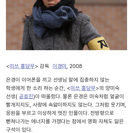
<
미쓰 홍당무
> 감독
이경미
, 2008
은경이 이어폰을 끼고 선생님 말에 집중하지 않는
학생에게 한 소리 하는 순간, <
미쓰 홍당무
>의 양미숙
선생(
공효진
)이 떠올랐다. 물론 은경은 미숙처럼 얼굴이
빨개지지도, 사랑에 속앓이하지도 않는다. 그처럼 웃기며,
응원을 부르고 이상하게 멋진 인물이다. 전방향으로
뻗쳐나가는 에너지를 가졌다는 점에서 영화 자체도 닮은
구석이 있다.