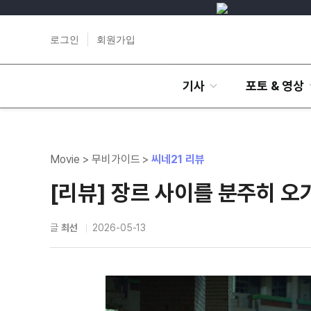
로그인
회원가입
기사
포토 & 영상
Movie > 무비가이드 >
씨네21 리뷰
[리뷰] 장르 사이를 분주히 오
글
최선
2026-05-13