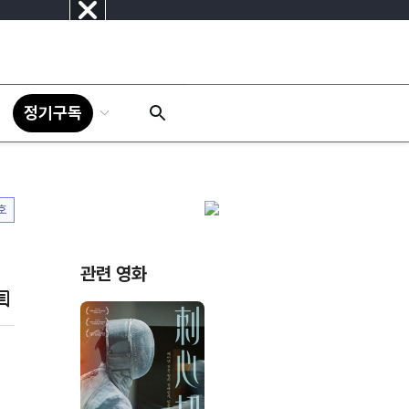
닫
기
정기구독
호
관련 영화
댓
글