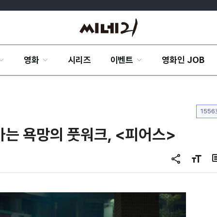
영화
시리즈
이벤트
영화인 JOB
1556
가는 욕망의 풋워크, <피어스>
공
글
유
자
하
크
기
기
변
경