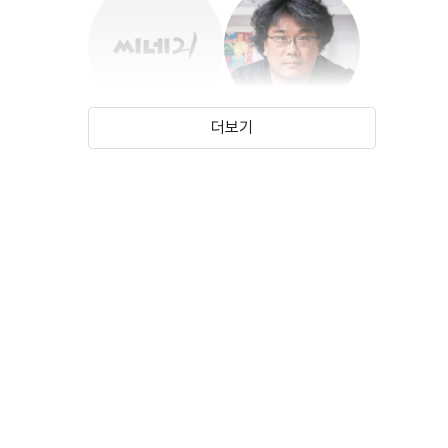
더보기
류수보
봉준호
(1997)
(1969)