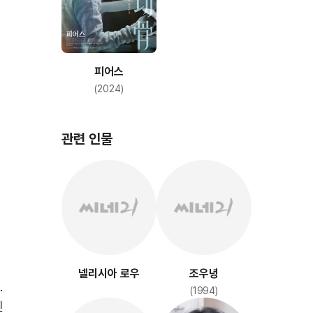
피어스
(2024)
관련 인물
넬리시아 로우
조우녕
.
(1994)
인