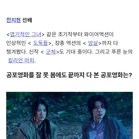
전지현
선배
<
엽기적인 그녀
> 같은 초기작부터 와이어액션이
인상적인 <
도둑들
>, 장총 액션의 <
암살
>까지 다
챙겨봤다. 신작 <
군체
>도 기대 중이다. 그리고 푸른 눈의
킬리언 머피
.
공포영화를 잘 못 봄에도 끝까지 다 본 공포영화는?