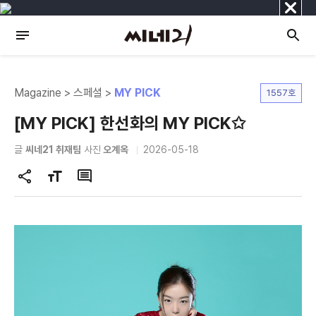
닫
기
Magazine > 스페셜 >
MY PICK
1557호
[MY PICK] 한선화의 MY PICK✩
글
씨네21 취재팀
사진
오계옥
2026-05-18
공
글
댓
유
자
글
하
크
기
기
변
경