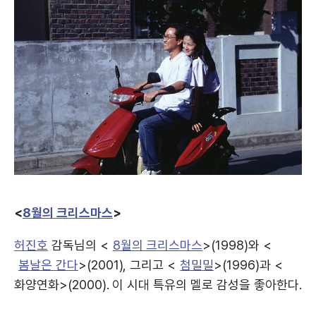
<
8월의 크리스마스
>
허진호
감독님의 <
8월의 크리스마스
>(1998)와 <
봄날은 간다
>(2001), 그리고 <
첨밀밀
>(1996)과 <
화양연화>(2000). 이 시대 특유의 멜로 감성을 좋아한다.