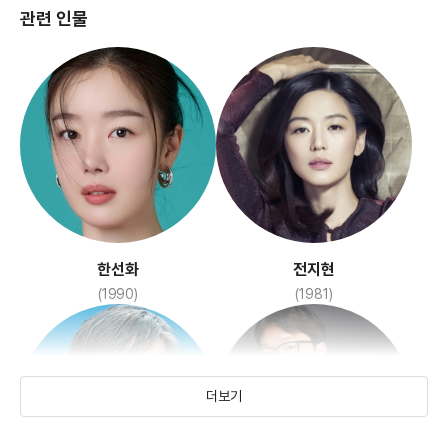
관련 인물
엽기적인 그녀
도둑들
(2001)
(2012)
한선화
전지현
(1990)
(1981)
더보기