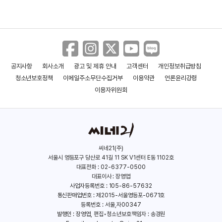
킬리언 머피
김민하
암살
군체
(1976)
(1990)
(2015)
(2026)
공지사항
회사소개
광고 및 제휴 안내
고객센터
개인정보취급방침
청소년보호정책
이메일주소무단수집거부
이용약관
언론윤리강령
이용자위원회
씨네21(주)
서울시 영등포구 당산로 41길 11 SK V1센터 E동 1102호
허진호
대표전화 : 02-6377-0500
대표이사 : 장영엽
(1963)
사업자등록번호 : 105-86-57632
통신판매업번호 : 제2015-서울영등포-0671호
등록번호 : 서울,자00347
살목지
아메바 소녀들과 학교괴담:
발행인 : 장영엽, 편집•청소년보호책임자 : 송경원