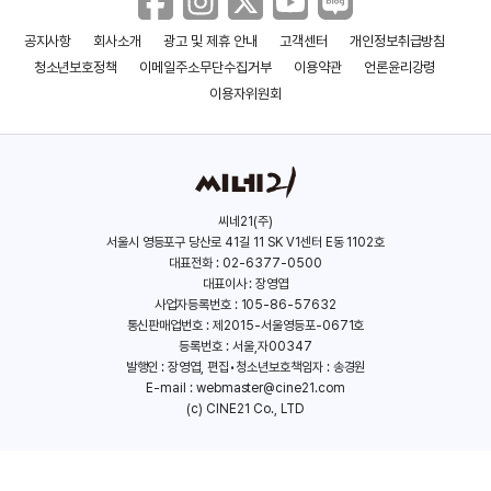
공지사항
회사소개
광고 및 제휴 안내
고객센터
개인정보취급방침
청소년보호정책
이메일주소무단수집거부
이용약관
언론윤리강령
이용자위원회
씨네21(주)
서울시 영등포구 당산로 41길 11 SK V1센터 E동 1102호
대표전화 : 02-6377-0500
대표이사 : 장영엽
사업자등록번호 : 105-86-57632
통신판매업번호 : 제2015-서울영등포-0671호
등록번호 : 서울,자00347
발행인 : 장영엽, 편집•청소년보호책임자 : 송경원
E-mail :
webmaster@cine21.com
(c) CINE21 Co., LTD