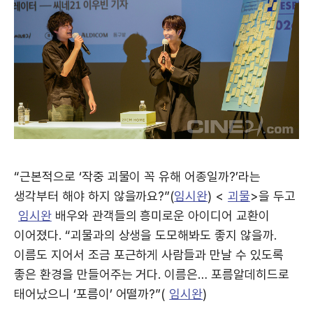
“근본적으로 ‘작중 괴물이 꼭 유해 어종일까?’라는
생각부터 해야 하지 않을까요?”(
임시완
) <
괴물
>을 두고
임시완
배우와 관객들의 흥미로운 아이디어 교환이
이어졌다. “괴물과의 상생을 도모해봐도 좋지 않을까.
이름도 지어서 조금 포근하게 사람들과 만날 수 있도록
좋은 환경을 만들어주는 거다. 이름은… 포름알데히드로
태어났으니 ‘포름이’ 어떨까?”(
임시완
)