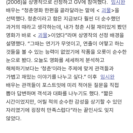
(2006)을 상영작으로 선정하고 GV에 참여했다.
임시완
배우는 “청춘영화 한편을 골라달라는 말에 <
괴물
>을
선택했다. 청춘이라고 함은 지금보다 훨씬 더 순수했던
과거의 때라고 생각하는데, 내가 청춘 시절 재미있게 봤던
영화가 바로 <
괴물
>이었다”라며 상영작의 선정 배경을
설명했다. “그때는 연기가 무엇이고, 연출이 어떻고 하는
것들을 볼 수 있는 능력이 없었기에 작품을 오롯이 순수한
눈으로 봤다. 오늘도 영화를 세세하게 분석하고
해체하기보다는 ‘청춘’이라는 주제에 맞게 관객들과
가볍고 재밌는 이야기를 나누고 싶다.” 이후
임시완
배우는 관객들이 포스트잇에 미리 적어둔 질문을 직접
뽑아 답변하며 객석과 대화를 나누기도 했다. “짧은
시간이었지만, 어릴 적의 순수한 감성을 상기할 수 있던
자리였기에 굉장히 만족스럽다”라는 끝인사도 잊지
않았다.