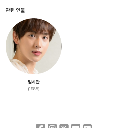
관련 인물
임시완
(1988)