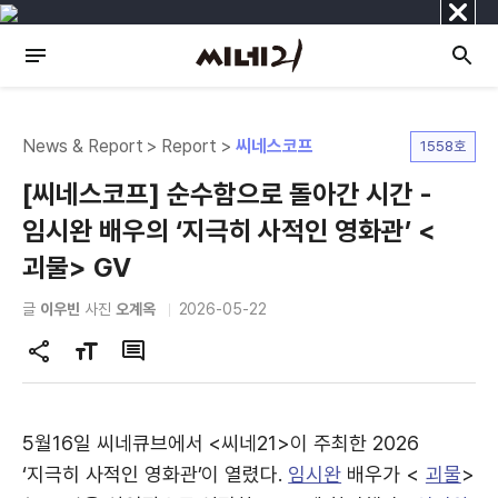
닫
기
News & Report > Report >
씨네스코프
1558호
[씨네스코프] 순수함으로 돌아간 시간 -
임시완 배우의 ‘지극히 사적인 영화관’ <
괴물> GV
글
이우빈
사진
오계옥
2026-05-22
공
글
댓
유
자
글
하
크
기
기
5월16일 씨네큐브에서 <씨네21>이 주최한 2026
변
‘지극히 사적인 영화관’이 열렸다.
임시완
배우가 <
괴물
>
경