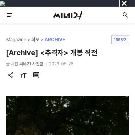
닫
기
Magazine > 화보 >
ARCHIVE
1558호
[Archive] <추격자> 개봉 직전
글·사진
씨네21 사진팀
2026-05-26
공
글
댓
유
자
글
하
크
기
기
변
경