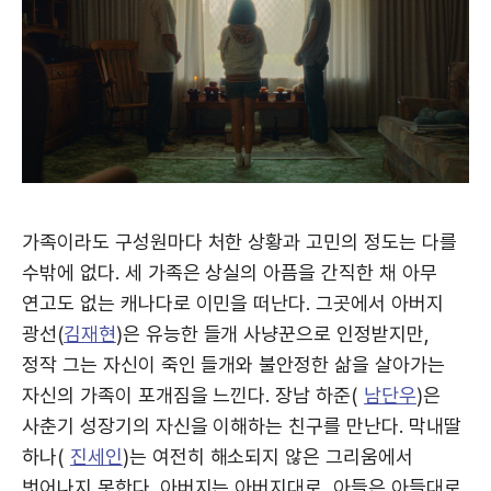
가족이라도 구성원마다 처한 상황과 고민의 정도는 다를
수밖에 없다. 세 가족은 상실의 아픔을 간직한 채 아무
연고도 없는 캐나다로 이민을 떠난다. 그곳에서 아버지
광선(
김재현
)은 유능한 들개 사냥꾼으로 인정받지만,
정작 그는 자신이 죽인 들개와 불안정한 삶을 살아가는
자신의 가족이 포개짐을 느낀다. 장남 하준(
남단우
)은
사춘기 성장기의 자신을 이해하는 친구를 만난다. 막내딸
하나(
진세인
)는 여전히 해소되지 않은 그리움에서
벗어나지 못한다. 아버지는 아버지대로, 아들은 아들대로,