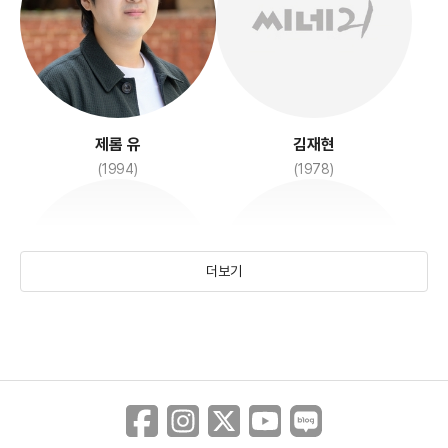
제롬 유
김재현
(1994)
(1978)
더보기
남단우
진세인