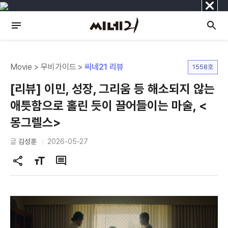
닫
기
Movie > 무비가이드 >
씨네21 리뷰
1558호
[리뷰] 이민, 성장, 그리움 등 해소되지 않는
애틋함으로 홀린 듯이 끌어들이는 마술, <
몽그렐스>
글
김성훈
2026-05-27
공
글
댓
유
자
글
하
크
기
기
변
경