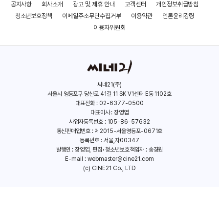
공지사항
회사소개
광고 및 제휴 안내
고객센터
개인정보취급방침
청소년보호정책
이메일주소무단수집거부
이용약관
언론윤리강령
이용자위원회
씨네21(주)
서울시 영등포구 당산로 41길 11 SK V1센터 E동 1102호
대표전화 : 02-6377-0500
대표이사 : 장영엽
사업자등록번호 : 105-86-57632
통신판매업번호 : 제2015-서울영등포-0671호
등록번호 : 서울,자00347
발행인 : 장영엽, 편집•청소년보호책임자 : 송경원
E-mail :
webmaster@cine21.com
(c) CINE21 Co., LTD