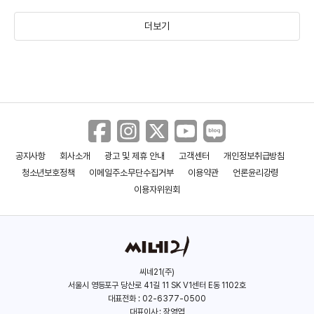
더보기
진영
이준혁
(1991)
(1972)
공지사항
회사소개
광고 및 제휴 안내
고객센터
개인정보취급방침
청소년보호정책
이메일주소무단수집거부
이용약관
언론윤리강령
이용자위원회
씨네21(주)
서울시 영등포구 당산로 41길 11 SK V1센터 E동 1102호
대표전화 : 02-6377-0500
대표이사 : 장영엽