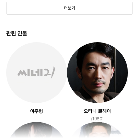
더보기
관련 인물
이주형
오타니 료헤이
(1980)