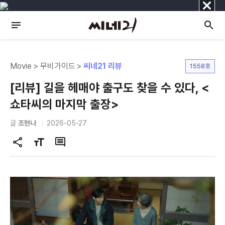
닫
기
Movie > 무비가이드 >
씨네21 리뷰
1558호
[리뷰] 길을 헤매야 출구도 찾을 수 있다, <
쇼타씨의 마지막 출장>
글
조현나
2026-05-27
공
글
댓
유
자
글
하
크
기
기
변
경