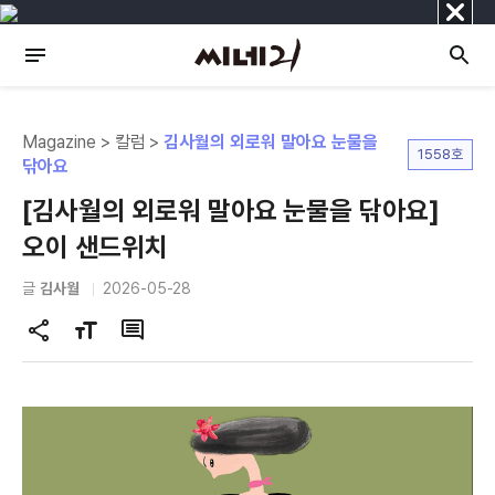
닫
기
Magazine > 칼럼 >
김사월의 외로워 말아요 눈물을
1558호
닦아요
[김사월의 외로워 말아요 눈물을 닦아요]
오이 샌드위치
글
김사월
2026-05-28
공
글
댓
유
자
글
하
크
기
기
변
경