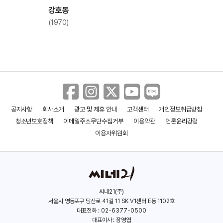
강호동
(1970)
공지사항
회사소개
광고 및 제휴 안내
고객센터
개인정보취급방침
청소년보호정책
이메일주소무단수집거부
이용약관
언론윤리강령
이용자위원회
씨네21(주)
서울시 영등포구 당산로 41길 11 SK V1센터 E동 1102호
대표전화 : 02-6377-0500
대표이사 : 장영엽