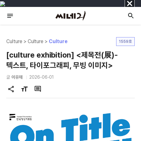
닫
기
Culture > Culture >
Culture
1559호
[culture exhibition] <제목전(展)-
텍스트, 타이포그래피, 무빙 이미지>
글
이유채
2026-06-01
공
글
댓
유
자
글
하
크
기
기
변
경