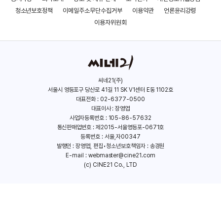
청소년보호정책
이메일주소무단수집거부
이용약관
언론윤리강령
이용자위원회
씨네21(주)
서울시 영등포구 당산로 41길 11 SK V1센터 E동 1102호
대표전화 : 02-6377-0500
대표이사 : 장영엽
사업자등록번호 : 105-86-57632
통신판매업번호 : 제2015-서울영등포-0671호
등록번호 : 서울,자00347
발행인 : 장영엽, 편집•청소년보호책임자 : 송경원
E-mail :
webmaster@cine21.com
(c) CINE21 Co., LTD