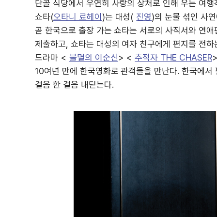
단골 식당에서 우연히 사랑의 상처로 인해 우는 여행
쇼타(
오타니 료헤이
)는 대성(
진영
)의 눈물 섞인 사
곧 한국으로 출장 가는 쇼타는 서로의 사직서와 연애
제출하고, 쇼타는 대성의 여자 친구에게 편지를 전하는
드라마 <
불멸의 이순신
> <
추적자 THE CHASER
10여년 만에 한국영화로 관객들을 만난다. 한국에서 
걸음 한 걸음 내딛는다.