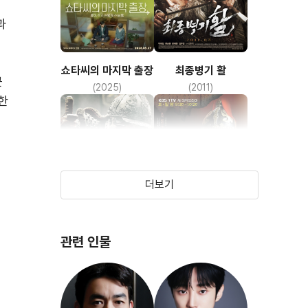
과
쇼타씨의 마지막 출장
최종병기 활
근
(2025)
(2011)
한
더보기
관련 인물
명량
불멸의 이순신
(2014)
(2004)