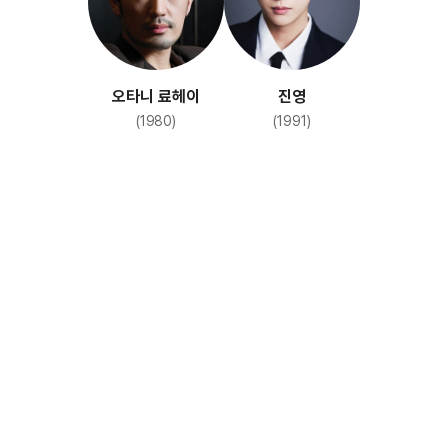
오타니 료헤이
진영
(1980)
(1991)
추적자 THE
CHASER
(2012)