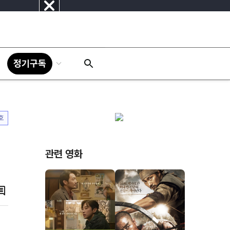
닫
기
정기구독
호
관련 영화
댓
글