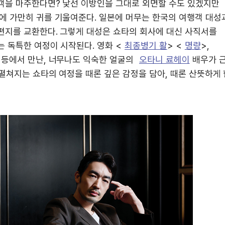
객을 마주한다면? 낯선 이방인을 그대로 외면할 수도 있겠지만
변
연에 가만히 귀를 기울여준다. 일본에 머무는 한국의 여행객 대성
경
편지를 교환한다. 그렇게 대성은 쇼타의 회사에 대신 사직서를
 독특한 여정이 시작된다. 영화 <
최종병기 활
> <
명량
>,
>등에서 만난, 너무나도 익숙한 얼굴의
오타니 료헤이
배우가 
펼쳐지는 쇼타의 여정을 때론 깊은 감정을 담아, 때론 산뜻하게 