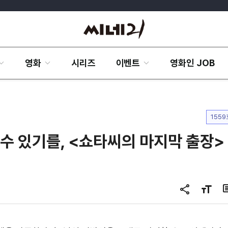
영화
시리즈
이벤트
영화인 JOB
1559
을 수 있기를, <쇼타씨의 마지막 출장>
공
글
유
자
하
크
기
기