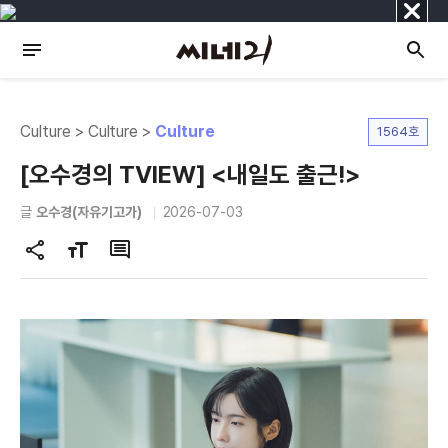
닫
기
Culture > Culture >
Culture
1564호
[오수경의 TVIEW] <내일도 출근!>
글
오수경(자유기고가)
2026-07-03
공
글
댓
유
자
글
하
크
기
기
변
경