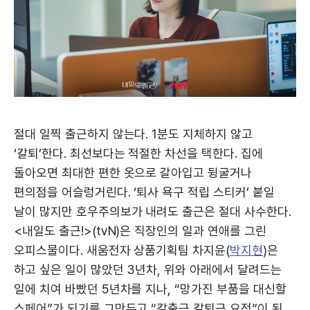
절대 일찍 출근하지 않는다. 1분도 지체하지 않고
‘칼퇴’한다. 최선보다는 적절한 차선을 택한다. 집에
돌아오면 최대한 편한 옷으로 갈아입고 뒹굴거나
편의점을 어슬렁거린다. ‘퇴사 욕구 적립 스티커’ 붙일
날이 많지만 호우주의보가 내려도 출근은 절대 사수한다.
<내일도 출근!>(tvN)은 직장인의 일과 연애를 그린
오피스물이다. 새움전자 상품기획팀 차지윤(
박지현
)은
하고 싶은 일이 많았던 3년차, 위와 아래에서 달려드는
일에 치여 바빴던 5년차를 지나, “망가진 부품을 대신할
스페어”가 되기를 그만두고 “칼출근 칼퇴근 요정”이 된