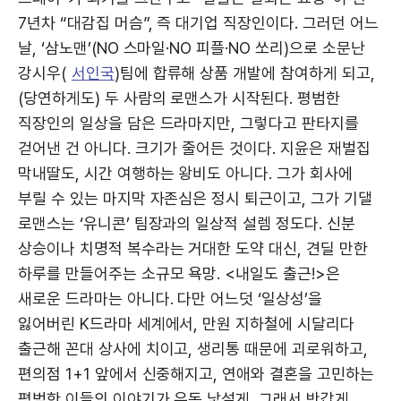
7년차 “대감집 머슴”, 즉 대기업 직장인이다. 그러던 어느
날, ‘삼노맨’(NO 스마일·NO 피플·NO 쏘리)으로 소문난
강시우(
서인국
)팀에 합류해 상품 개발에 참여하게 되고,
(당연하게도) 두 사람의 로맨스가 시작된다. 평범한
직장인의 일상을 담은 드라마지만, 그렇다고 판타지를
걷어낸 건 아니다. 크기가 줄어든 것이다. 지윤은 재벌집
막내딸도, 시간 여행하는 왕비도 아니다. 그가 회사에
부릴 수 있는 마지막 자존심은 정시 퇴근이고, 그가 기댈
로맨스는 ‘유니콘’ 팀장과의 일상적 설렘 정도다. 신분
상승이나 치명적 복수라는 거대한 도약 대신, 견딜 만한
하루를 만들어주는 소규모 욕망. <내일도 출근!>은
새로운 드라마는 아니다. 다만 어느덧 ‘일상성’을
잃어버린 K드라마 세계에서, 만원 지하철에 시달리다
출근해 꼰대 상사에 치이고, 생리통 때문에 괴로워하고,
편의점 1+1 앞에서 신중해지고, 연애와 결혼을 고민하는
평범한 이들의 이야기가 유독 낯설게, 그래서 반갑게