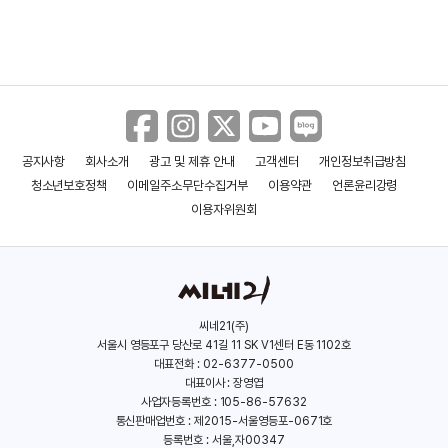
공지사항
회사소개
광고 및 제휴 안내
고객센터
개인정보취급방침
청소년보호정책
이메일주소무단수집거부
이용약관
언론윤리강령
이용자위원회
씨네21(주)
서울시 영등포구 당산로 41길 11 SK V1센터 E동 1102호
대표전화 : 02-6377-0500
대표이사 : 장영엽
사업자등록번호 : 105-86-57632
통신판매업번호 : 제2015-서울영등포-0671호
등록번호 : 서울,자00347