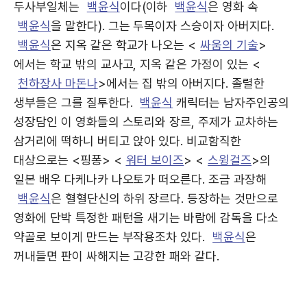
두사부일체는
백윤식
이다(이하
백윤식
은 영화 속
백윤식
을 말한다). 그는 두목이자 스승이자 아버지다.
백윤식
은 지옥 같은 학교가 나오는 <
싸움의 기술
>
에서는 학교 밖의 교사고, 지옥 같은 가정이 있는 <
천하장사 마돈나
>에서는 집 밖의 아버지다. 졸렬한
생부들은 그를 질투한다.
백윤식
캐릭터는 남자주인공의
성장담인 이 영화들의 스토리와 장르, 주제가 교차하는
삼거리에 떡하니 버티고 앉아 있다. 비교함직한
대상으로는 <핑퐁> <
워터 보이즈
> <
스윙걸즈
>의
일본 배우 다케나카 나오토가 떠오른다. 조금 과장해
백윤식
은 혈혈단신의 하위 장르다. 등장하는 것만으로
영화에 단박 특정한 패턴을 새기는 바람에 감독을 다소
약골로 보이게 만드는 부작용조차 있다.
백윤식
은
꺼내들면 판이 싸해지는 고강한 패와 같다.