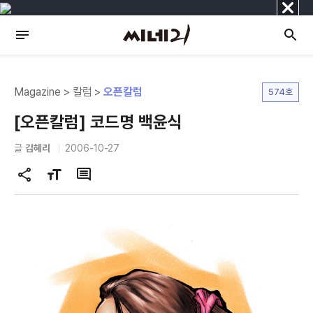
닫
기
Magazine > 칼럼 >
오픈칼럼
574호
[오픈칼럼] 코드명 백윤식
글
김혜리
2006-10-27
공
글
댓
유
자
글
하
크
기
기
변
경