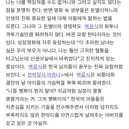
나는 너를 책임져줄 수도 없거니와 그러고 싶지도 않다는
점을 분명히 한다. 반면 영화 속 생부들은 돈벌이하느라
인생의 진짜 중요한 일에 대해 아들에게 말하는 법을
모른다. 그나마 그 돈벌이의 경쟁력도
백윤식
의 화투나
격투기술만큼 화려하지 않다. 바뀐 요람 판타지라는 것이
있다. 성장영화에 자주 등장하는데 “이 초라한 남녀는
실은 우리 부모가 아니다. 나는 훨씬 고귀한 혈통을
타고났는데 신생아실에서 바뀌었다”고 진지하게 믿는
증상이다.
백윤식
은 한국 남자들이 꿈꾸는 진짜 요람처럼
보인다. <
천하장사 마돈나
>에서
백윤식
은 씨름대회
결전의 날 아이들의 가슴팍을 쿡쿡 찌르며 들려준다.
“니들 행복이 뭔지 알어? 지금처럼 심장이 쿵쾅
쿵쾅거리는 거. 그게 행복이야.” 한국의 아들들은
자존심을 지키는 기술을 전수해주면서 이처럼 넘치지도
부족하지도 않은 한마디를 자연스럽게 날려주는 아버지를
갖고 싶은 것 아닐까.