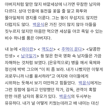
아버지처럼 말만 많지 바깥세상에 나가면 무참한 남자와
다르다. 상대 인중에 동전을 꽂을 줄 알고 화투와
물아일체의 경지를 이룬다. 그는 똥이 무섭지도 않지만
더럽지도 않다.
백윤식
은 가진 것이 많지 않아 아들을
짓누르지 않지만 마음만 먹으면 세상을 야코 죽일 수 있는
비수 하나를 품은 아버지다.
내 눈에 <
파이란
> <
역도산
> <
주먹이 운다
> <달콤한
인생> <
남극일기
> 등 많은 한국 영화 속 남자들은 가끔
자해하는 것처럼 보였다. (은유적으로) 병을 깨서 육체와
정신에 박박 그으며 “이 피 좀 보라. 내가 나빴지만 이렇게
괴로우니까 나를 용서하라”고 여자와 아이들에게
시위하는 듯해서 보기 미안하고 힘들었다.
백윤식
에게는
그런 징함에 질리고 민망했던 작가, 감독, 관객이 혹할
만한 어른 남자의 풍모가 있다.
백윤식
의 두사부는
유유하다. 내가 널 어떻게 키웠는데라고 배 내미는 대신