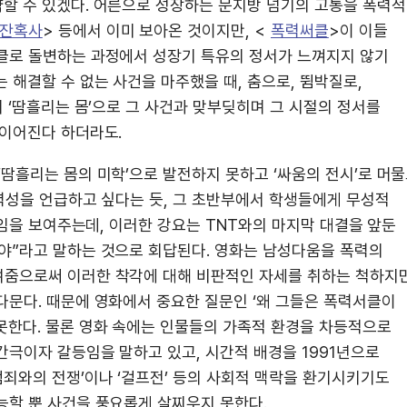
할 수 있겠다. 어른으로 성장하는 문지방 넘기의 고통을 폭력적
 잔혹사
> 등에서 이미 보아온 것이지만, <
폭력써클
>이 이들
클로 돌변하는 과정에서 성장기 특유의 정서가 느껴지지 않기
 해결할 수 없는 사건을 마주했을 때, 춤으로, 뜀박질로,
의 ‘땀흘리는 몸’으로 그 사건과 맞부딪히며 그 시절의 정서를
 이어진다 하더라도.
‘땀흘리는 몸의 미학’으로 발전하지 못하고 ‘싸움의 전시’로 머
폭력성을 언급하고 싶다는 듯, 그 초반부에서 학생들에게 무성적
담임을 보여주는데, 이러한 강요는 TNT와의 마지막 대결을 앞둔
야”라고 말하는 것으로 회답된다. 영화는 남성다움을 폭력의
여줌으로써 이러한 착각에 대해 비판적인 자세를 취하는 척하지만
다문다. 때문에 영화에서 중요한 질문인 ‘왜 그들은 폭력서클이
못한다. 물론 영화 속에는 인물들의 가족적 환경을 차등적으로
간극이자 갈등임을 말하고 있고, 시간적 배경을 1991년으로
죄와의 전쟁’이나 ‘걸프전’ 등의 사회적 맥락을 환기시키기도
능할 뿐 사건을 풍요롭게 살찌우지 못한다.