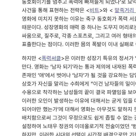
동호회이기를 멈추고 폭력에 빠져들게 되었나’로 요약
사건을 통해 표현하는 전략은 <
비트
>와 <
말죽거리
영화에 미치지 못하는 이유는 축구 동호회가 폭력 서
때문이다. 성장영화의 매력 중 하나는 도무지 머리로는
싸움으로, 질주로, 각종 스포츠로, 그리고 여러 형태
표출한다는 점이다. 이러한 몸의 폭발이 이내 실패로
하지만 <
폭력써클
>은 이러한 성장기 특유의 정서가 
만다. 영화는 ‘남자 되기’라는 통과 제의에 내재된 
존재인 ‘애’에서 벗어나 ‘남자’가 될 것을 강요하는 
상호가 자신을 말리는 수희에게 “이건 남자들의 일이
수용으로 착각하는 남성들의 끝이 결국 파멸임을 보
이러한 오인이 발생하는 이유에 대해서는 굳게 입을 
되어야만 했는가’에 대해서 영화는 아무것도 말하지 
배치함으로써 그것이 우정으로도 쉽게 좁힐 수 없는 
설정하여 노태우 정권의 이데올로기적 전술이었던 ‘범
하지만, 이러한 시대의 선택이 시간적 배경으로만 기