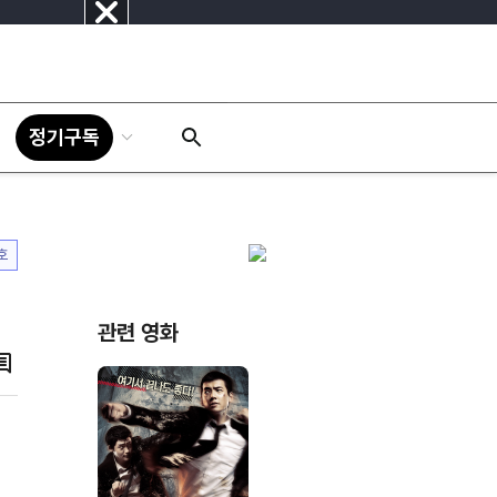
닫
기
정기구독
호
관련 영화
댓
글