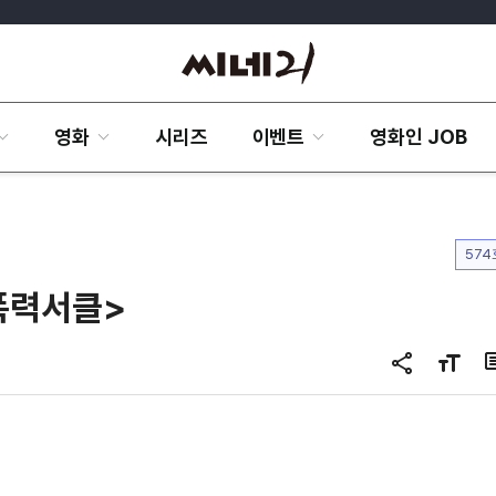
영화
시리즈
이벤트
영화인 JOB
574
폭력서클>
공
글
유
자
하
크
기
기
변
경