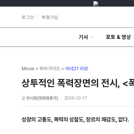
로그인
회원가입
기사
포토 & 영상
Movie > 무비가이드 >
씨네21 리뷰
상투적인 폭력장면의 전시, <
글
안시환(영화평론가)
2006-10-17
성장의 고통도, 폭력의 성찰도, 장르의 쾌감도, 없다.