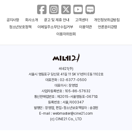
공지사항
회사소개
광고 및 제휴 안내
고객센터
개인정보취급방침
청소년보호정책
이메일주소무단수집거부
이용약관
언론윤리강령
이용자위원회
씨네21(주)
서울시 영등포구 당산로 41길 11 SK V1센터 E동 1102호
대표전화 : 02-6377-0500
대표이사 : 장영엽
사업자등록번호 : 105-86-57632
통신판매업번호 : 제2015-서울영등포-0671호
등록번호 : 서울,자00347
발행인 : 장영엽, 편집•청소년보호책임자 : 송경원
E-mail :
webmaster@cine21.com
(c) CINE21 Co., LTD