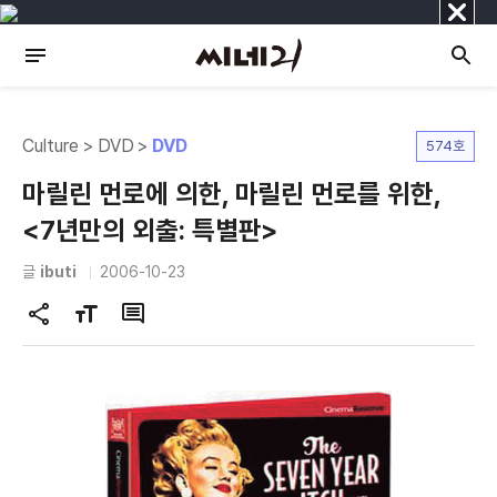
닫
기
Culture > DVD >
DVD
574호
마릴린 먼로에 의한, 마릴린 먼로를 위한,
<7년만의 외출: 특별판>
글
ibuti
2006-10-23
공
글
댓
유
자
글
하
크
기
기
변
경