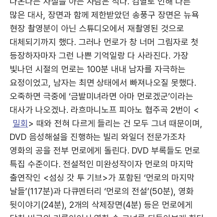
나온다는 사실을 아는 사람은 적다. 검열로 인해 다른
많은 대사, 장면과 함께 제한받았던 송풍구 장면은 뉴욕
현장 촬영분이 아닌 스튜디오에서 재촬영된 것으로
대체되기까지 했다. 그러나 먼로가 창 너머 그림자로 첫
등장하자마자 그런 나쁜 기억일랑 다 사라진다. 가장
빛나던 시절의 먼로는 100분 내내 남자를 자극하는
요정이었고, 남자는 최면 상태에서 빠져나오질 못했다.
오죽하면 극중에 ‘금발미녀라면 아마 먼로겠군’이라는
대사가 나오겠나. 라흐마니노프 피아노 협주곡 2번이 <
밀회
> 때와 전혀 다르게 들리는 건 모두 그녀 때문이며,
DVD 음성해설을 진행하는 빌리 와일더 전문가조차
영화의 공을 전부 먼로에게 돌린다. DVD 부록들도 먼로
특집 수준이다. 전설적인 미완성작이자 먼로의 마지막
출연작인 <섬싱 갓 투 기브>가 포함된 ‘먼로의 마지막
날들’(117분)과 다큐멘터리 ‘먼로의 전설’(50분), 영화
뒷이야기(24분), 2개의 삭제장면(4분) 등은 먼로에게