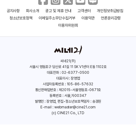
공지사항
회사소개
광고 및 제휴 안내
고객센터
개인정보취급방침
청소년보호정책
이메일주소무단수집거부
이용약관
언론윤리강령
이용자위원회
씨네21(주)
서울시 영등포구 당산로 41길 11 SK V1센터 E동 1102호
대표전화 : 02-6377-0500
대표이사 : 장영엽
사업자등록번호 : 105-86-57632
통신판매업번호 : 제2015-서울영등포-0671호
등록번호 : 서울,자00347
발행인 : 장영엽, 편집•청소년보호책임자 : 송경원
E-mail :
webmaster@cine21.com
(c) CINE21 Co., LTD