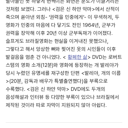
빨아들인 듯 하얗게 번쩍이는 화면은 분노가 이글거리는
것처럼 보였다. 그러나 <검은 신 하얀 악마>에서 산적이
죽으며 쏟아낸 외침- ‘권력을 민중에게’- 이 무색하게, 두
영화가 민중의 마음에 다 닿기도 전인 1964년, 군부가
권력을 장악해 이후 20년 이상 군부독재가 이어졌다.
슬프게도 브라질영화는 현실을 이겨내진 못했으나,
그렇다고 해서 앙상한 뼈와 찢어진 옷의 시인들이 이후
발걸음을 멈춘 건 아니었다. <
황폐한 삶
> DVD는 로버트
스탬의 영화 소개(12분)와 영화에 등장하는 개 발레야가
당시 누렸던 유명세를 재구성한 단편 <발레야, 개의 이름
>(20분, 감독과 배우가 특별출연했다)을 부록으로
수록했다. <검은 신 하얀 악마> DVD에도 두개의
음성해설과 인터뷰 등 다양한 부록이 있으나 브라질에서
제작된 것이라 따로 자막이 지원되지 않아 아쉽다.