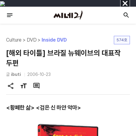
닫
기
Culture > DVD >
Inside DVD
574호
[해외 타이틀] 브라질 뉴웨이브의 대표작
두편
글
ibuti
2006-10-23
공
글
댓
유
자
글
하
크
<황폐한 삶> <검은 신 하얀 악마>
기
기
변
경