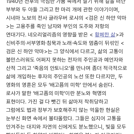
1940년 전후의 극심한 가뭄 속에서 살기 위해 길을 떠난
부부와 두 아들 그리고 한 마리 개에 관한 이야기이며,
시네마 노보의 전사 글라우버 로샤의 <검은 신 하얀 악마
>는 고용주를 죽인 남자와 부인의 도주와 저항의
연대기다. 네오리얼리즘의 영향을 받은 <
황폐한 삶
>과
신비주의·서부영화·침묵과 노래·속도와 멈춤이 뒤섞인 <
검은 신 하얀 악마>는 그 양식에서 다르고, 삶의 고통이
불만스러워도 어쩌지 못하는 전자의 주인공과 예언자와
산적 그리고 ‘죽음의 안토니오’를 만나며 좀더 적극적으로
삶에 개입하는 후자의 주인공의 노선 또한 다르지만, 두
영화의 영혼은 모두 ‘배고픔의 미학’ 안에서 숨쉰다.
로샤가 말한 ‘배고픔의 미학’이란 분노와 혁명의
표현이다. 가진 걸 다 뺏긴 뒤 삶마저 착취당하고
그럼에도 법과 정부가 보호해주지 않는 억울한 현실은
눈부신 화면 속에서 불타올랐다. 그들은 심지어 고통을
안겨주는 대지와 자연의 신에게도 분노했으니, 빛을 모두