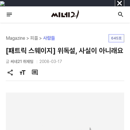
닫
기
Magazine > 피플 >
사람들
645호
[패트릭 스웨이지] 위독설, 사실이 아니래요
글
씨네21 취재팀
2008-03-17
공
글
댓
유
자
글
하
크
기
기
변
경