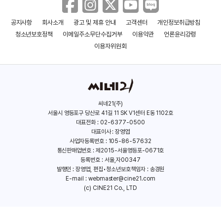
공지사항
회사소개
광고 및 제휴 안내
고객센터
개인정보취급방침
청소년보호정책
이메일주소무단수집거부
이용약관
언론윤리강령
이용자위원회
씨네21(주)
서울시 영등포구 당산로 41길 11 SK V1센터 E동 1102호
대표전화 : 02-6377-0500
대표이사 : 장영엽
사업자등록번호 : 105-86-57632
통신판매업번호 : 제2015-서울영등포-0671호
등록번호 : 서울,자00347
발행인 : 장영엽, 편집•청소년보호책임자 : 송경원
E-mail :
webmaster@cine21.com
(c) CINE21 Co., LTD