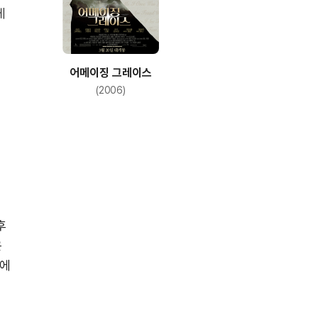
게
어메이징 그레이스
(2006)
후
은
리에