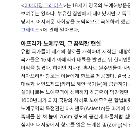
<
어메이징 그레이스
>는 18세기 영국의 노예해방운
보여주는 영화다. 부유한 집안에서 태어났지만 기독
당시의 어지러운 사회상을 도덕적으로 극복하려 했던 
그레이스
>에 관해 알아본다.
아프리카 노예무역, 그 끔찍한 현실
유럽 국가들이 세계의 항로를 개척하며 시작된 ‘대항
국가들은 15세기 아메리카 대륙을 발견한 뒤 현지
이익을 챙겼다. 하지만 지나친 혹사로 원주민들이 사
서아프리카 항로는 이들에게 힌트를 제공했다. 결국 
대륙과 서인도제도(카리브 해안 국가들)에 공급하기
실어나르는 노예무역이 성행하자 해군력이 막강했던 
1600년대가 되자 국왕의 칙허로 노예무역은 합법화
노예무역의 독점권인 아시엔토(Asiento)를 따기에
족쇄를 찬 채 높이 75cm 정도의 공간에 화물처럼 실
심지어 대서양에서 항로를 잃은 노예선 종(Zong)의