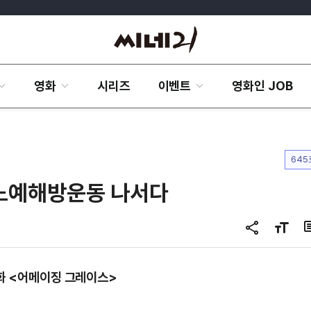
영화
시리즈
이벤트
영화인 JOB
645
 노예해방운동 나서다
공
글
유
자
하
크
영화 <어메이징 그레이스>
기
기
변
경