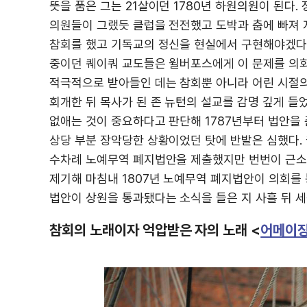
뜻을 품은 그는 21살이던 1780년 하원의원이 된다
의원들이 그랬듯 클럽을 전전했고 도박과 춤에 빠져 지
참회를 했고 기독교의 정신을 현실에서 구현해야겠다는
중이던 퀘이쿼 교도들은 윌버포스에게 이 문제를 의
적극적으로 받아들인 데는 참회뿐 아니라 어린 시절의
회개한 뒤 목사가 된 존 뉴턴의 설교를 감명 깊게 
없애는 것이 중요하다고 판단해 1787년부터 법안을
상당 부분 장악당한 상황이었던 탓에 반발은 심했다.
수차례 노예무역 폐지법안을 제출했지만 번번이 근소한
제기해 마침내 1807년 노예무역 폐지법안이 의회를 
법안이 상원을 통과됐다는 소식을 들은 지 사흘 뒤 세
참회의 노래이자 억압받은 자의 노래 <
어메이징