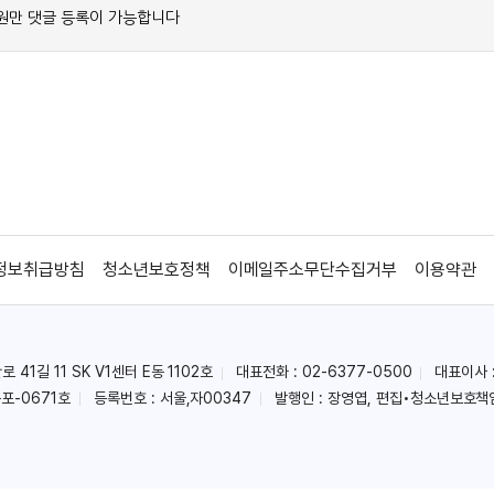
정보취급방침
청소년보호정책
이메일주소무단수집거부
이용약관
41길 11 SK V1센터 E동 1102호
대표전화 : 02-6377-0500
대표이사 
포-0671호
등록번호 : 서울,자00347
발행인 : 장영엽, 편집•청소년보호책