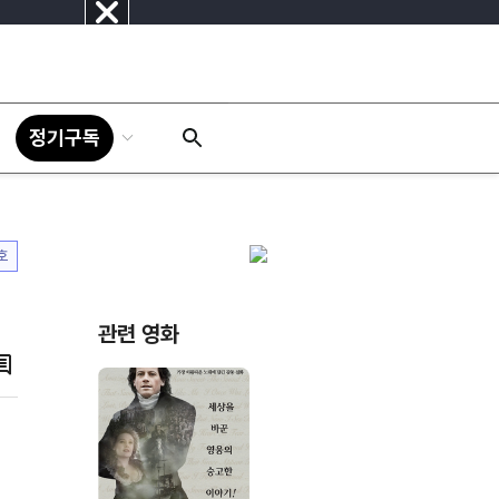
닫
기
정기구독
호
관련 영화
댓
글