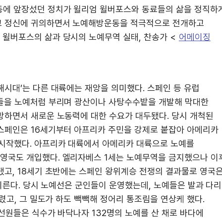
동에 앞장섰던 정치가 윌리엄 윌버포스와 동료들의 삶을 정직하
교 정신에 귀의하면서 노예해방운동을 적극적으로 전개하고
윌버포스의 삶과 당시의 노예무역 실태, 찬송가 <
어메이징
해시대’는 다른 대륙에는 재앙을 의미했다. 스페인 등 유럽
인들을 노예처럼 부리며 광산이나 사탕수수밭을 개발해 막대한
망하면서 새로운 노동력에 대한 수요가 대두됐다. 당시 개척된
스페인은 16세기부터 아프리카 주민을 강제로 붙잡아 아메리카
 시작했다. 아프리카 대륙에서 아메리카 대륙으로 노예를
영국도 개입했다. 엘리자베스 1세는 노예무역을 금지했으나 이
됐고, 18세기 초반에는 스페인 왕위계승 전쟁의 결과물로 영국
 이른다. 당시 노예선은 군인들이 운영했는데, 노예들은 발과 다
렸고, 그 밀도가 하도 빽빽해 정어리 통조림을 연상케 했다.
 선원들은 식수가 바닥나자 132명의 노예를 산 채로 바다에