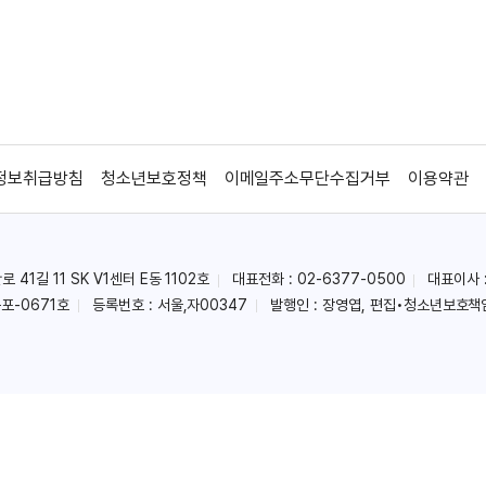
정보취급방침
청소년보호정책
이메일주소무단수집거부
이용약관
41길 11 SK V1센터 E동 1102호
대표전화 : 02-6377-0500
대표이사 
포-0671호
등록번호 : 서울,자00347
발행인 : 장영엽, 편집•청소년보호책