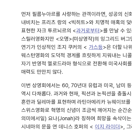
먼저 필름누아르를 사랑하는 관객이라면, 성공의 신
내비치는 프리츠 랑의 <빅히트>와 치명적 매혹의 덫
표현한 자크 투르뇌르의 <
과거로부터
>를 만날 수 
스릴러영화지만 <오명>(미상영작)의 잉그리드 버그
연기가 인상적인 조지 쿠커의 <
가스등
>은 더할 나
웨스턴영화의 도덕적 경계를 흐릿하게 지워내는 니콜
자기 반영적 멜로드라마 형식으로 전환해 미국사회를
매력도 만만치 않다.
이번 상영회에서는 60, 70년대 유럽과 미국, 남
역시 다채롭다. 과거와 현재, 픽션과 논픽션을 충돌
혼란과 딜레마를 표현하며 라틴아메리카 뉴웨이브를 
스위스영화로 혁명의 신념이 조금씩 깨어지는 순간순
의미에서일) 요나(Jonah)라 칭하며 희망을 속삭이는
시네마의 문을 연 데니스 호퍼의 <
이지 라이더
>, 