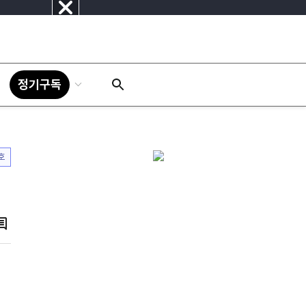
닫
기
정기구독
호
댓
글