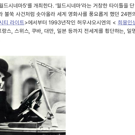
월드시네마5’를 개최한다. ‘월드시네마’라는 거창한 타이틀을 단
라 불쑥 사건처럼 솟아올라 세계 영화사를 풍요롭게 했던 24편
시티 라이트
>에서부터 1993년작인 허우샤오시엔의 <
희몽인
프랑스, 스위스, 쿠바, 대만, 일본 등까지 전세계를 횡단하는, 일
.