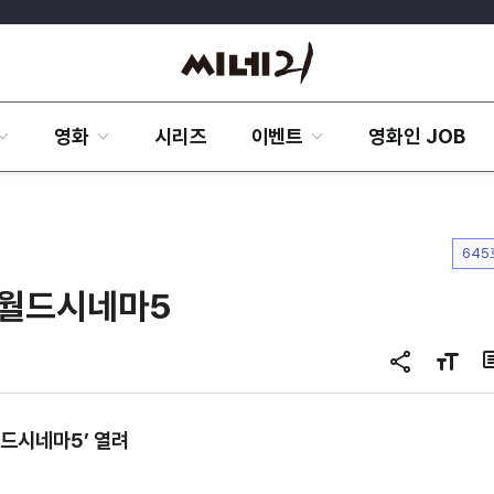
영화
시리즈
이벤트
영화인 JOB
645
 월드시네마5
공
글
유
자
하
크
드시네마5’ 열려
기
기
변
경