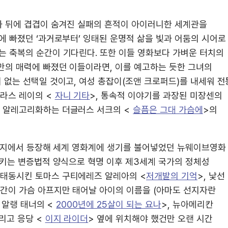
화 뒤에 겹겹이 숨겨진 실패의 흔적이 아이러니한 세계관을
에 빠졌던 ‘과거로부터’ 잉태된 운명적 삶을 빛과 어둠의 시어로
있는 축복의 순간이 기다린다. 또한 이들 영화보다 가벼운 터치의
만의 매력에 빠졌던 이들이라면, 이를 예고하는 듯한 그녀의
위 없는 선택일 것이고, 여성 총잡이(조앤 크로퍼드)를 내세워 전
라스 레이의 <
자니 기타
>, 통속적 이야기를 과장된 미장센의
 알레고리화하는 더글러스 서크의 <
슬픔은 그대 가슴에
>의
미 등지에서 등장해 세계 영화계에 생기를 불어넣었던 뉴웨이브영화
시키는 변증법적 양식으로 혁명 이후 제3세계 국가의 정체성
태동시킨 토마스 구티에레즈 알레아의 <
저개발의 기억
>, 낯선
간이 가슴 아프지만 태어날 아이의 이름을 (아마도 선지자란
 알랭 태너의 <
2000년에 25살이 되는 요나
>, 뉴아메리칸
그리고 응당 <
이지 라이더
> 옆에 위치해야 했건만 오랜 시간