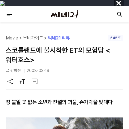
닫
기
Movie > 무비가이드 >
씨네21 리뷰
645호
스코틀랜드에 불시착한 ET의 모험담 <
워터호스>
글
강병진
2008-03-19
공
글
댓
유
자
글
하
크
정 붙일 곳 없는 소년과 전설의 괴물, 손가락을 맞대다
기
기
변
경