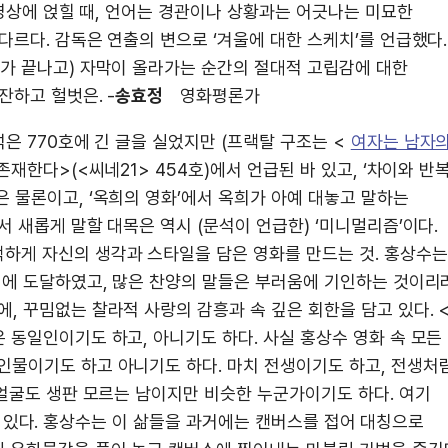
 영상에 얹힐 때, 언어는 경관이나 상황과는 어긋나는 미묘한
다르다. 감독은 연출의 변으로 ‘겨울에 대한 스케치’를 언급했다.
화가 끝나고) 자막이 올라가는 순간의 절대적 고립감에 대한
잔하고 헐벗은. -
송효정
영화평론가
석은 770호에 긴 글을 실었지만 (프랙탈 구조는 <
여자는 남자
존재한다>(<씨네21> 454호)에서 언급된 바 있고, ‘차이와 반복
 물론이고, ‘옥희의 영화’에서 옥희가 아예 대놓고 말하는
서 새롭게 말할 대목은 역시 (문석이 언급한) ‘미니멀리즘’이다.
하게 자신의 생각과 스타일을 담은 영화를 만드는 것. 홍상수는
점에 도달하였고, 많은 찬양의 말들은 부러움에 기인하는 것이리라
, 꾸밈없는 찰라적 사랑의 감흥과 속 깊은 회한을 담고 있다. 
 동일인이기도 하고, 아니기도 하다. 사실 홍상수 영화 속 모든
인물이기도 하고 아니기도 하다. 마치 전생이기도 하고, 전생처
 얼굴도 생판 모르는 남이지만 비슷한 누군가이기도 하다. 여기
e)’이 있다. 홍상수는 이 삶들을 과거에는 캔버스를 접어 대칭으로