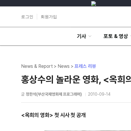
로그인
회원가입
기사
포토 & 영상
News & Report > News >
프레스 리뷰
홍상수의 놀라운 영화, <옥희
글
정한석(부산국제영화제 프로그래머)
2010-09-14
<옥희의 영화> 첫 시사 첫 공개