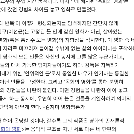
 교수의 수업 시간 풍경이다. 마지막에 배치된 ‘옥희의 영화’는
산에 갔던 경험의 차이를 놓고 영화로 만들었다.
와 반복’이 어떻게 형성되는지를 담백하지만 간단치 않게
진구(이선균)는 고정된 틀 안에 갇힌 영화가 아닌, 살아있는
화(혹은 홍상수 모든 영화)의 지향점을 적시한다. 이 영화 속 
의 자리로 미끄러져 들어갈 수밖에 없는 삶의 아이러니를 포착하
 영화의 모든 인물은 자신인 동시에 그를 닮은 누군가이고,
들의 대체 가능한 담지자들이기도 하다. 감독은 지독하게
내기 위한 ‘인위적인 틀’로서 동일한 배우가 연기하는 동일한
아닌 인물을 구성한다. 그리고 ‘옥희의 영화’를 통해 분명히
 경험들을 나란히 붙인다. 어떤 경험들을 나란히 이어 놓고
듬게 하는 동시에, 우연히 이어 붙은 것들을 계열화하여 의미의
단박에 깨닫게 한다. -
김지미
영화평론가
 해야 온당할 것이다. 갈수록 그의 작품은 영화의 존재론적
희의 영화
>는 음악적 구조를 지닌 서로 다른 네 단편의