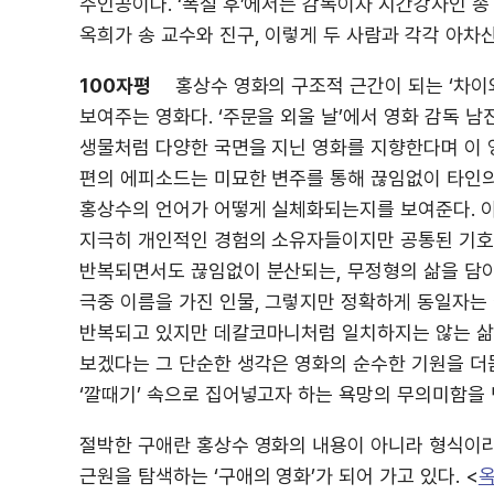
주인공이다. ‘폭설 후’에서는 감독이자 시간강사인 송
옥희가 송 교수와 진구, 이렇게 두 사람과 각각 아차
100자평
홍상수 영화의 구조적 근간이 되는 ‘차이
보여주는 영화다. ‘주문을 외울 날’에서 영화 감독 남
생물처럼 다양한 국면을 지닌 영화를 지향한다며 이 영
편의 에피소드는 미묘한 변주를 통해 끊임없이 타인
홍상수의 언어가 어떻게 실체화되는지를 보여준다. 이
지극히 개인적인 경험의 소유자들이지만 공통된 기호
반복되면서도 끊임없이 분산되는, 무정형의 삶을 담아
극중 이름을 가진 인물, 그렇지만 정확하게 동일자는 
반복되고 있지만 데칼코마니처럼 일치하지는 않는 삶의
보겠다는 그 단순한 생각은 영화의 순수한 기원을 더
‘깔때기’ 속으로 집어넣고자 하는 욕망의 무의미함을 
절박한 구애란 홍상수 영화의 내용이 아니라 형식이라
근원을 탐색하는 ‘구애의 영화’가 되어 가고 있다. <
옥