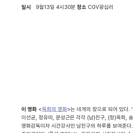
일시
9월13일 4시30분
장소
CGV왕십리
이 영화
<
옥희의 영화
>는 네개의 장으로 되어 있다. ‘주
이선균, 정유미, 문성근은 각각 (남)진구, (정)옥희, 
영화감독이자 시간강사인 남진구의 하루를 보여준다