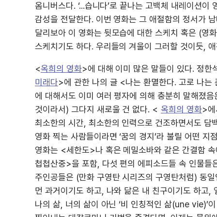
옴니버스다. ‘...습니다’로 끝나는 고백체 내레이션이
감성을 전달한다. 이번 영화는 그 애절함의 정서가 남
달리보아 이 영화는 뒷모습에 대한 스케치 혹은 (영
스케치기도 하다. 우리들의 겨울이 그러할 것이듯, 애
<
옥희의 영화
>에 대해 이미 많은 말들이 있다. 정한
미래다
>에 관한 나의 글 <나는 환멸한다. 고로 나는 
에 대해서도 이미 여러 평자에 의해 충분히 말해졌음은
것이라서) 그다지 새로울 건 없다. <
옥희의 영화
>에
최소한의 시간, 최소한의 인력으로 건조하면서도 담백
영화 찍는 사람들이라면 ‘꿈의 경지’라 불릴 어떤 지
영화는 <세한도>나 혹은 메밀소바와 같은 간결함 속에
첩첩산중>을 포함, 다섯 편의 에피소드들 속 인물들은
주인공들은 (만화 구영탄 시리즈의 구영탄처럼) 동일
먼 과거이기도 하고, 나와 닮은 내 친구이기도 하고,
나의 삶, 너의 삶이 아닌 ‘비 인칭적인 삶(une vi