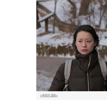
<옥희의 영화>