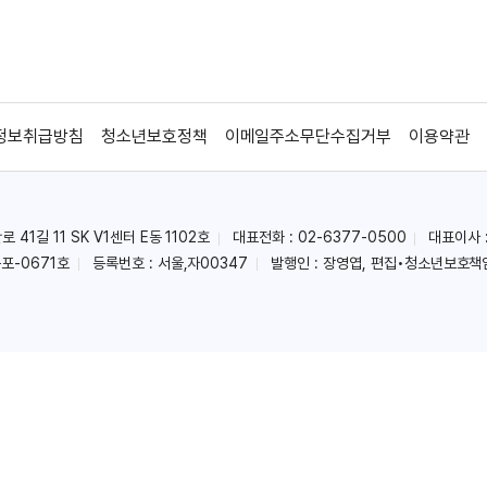
정보취급방침
청소년보호정책
이메일주소무단수집거부
이용약관
41길 11 SK V1센터 E동 1102호
대표전화 : 02-6377-0500
대표이사 
포-0671호
등록번호 : 서울,자00347
발행인 : 장영엽, 편집•청소년보호책