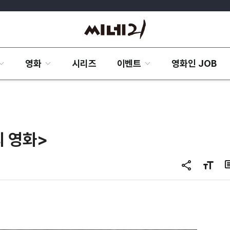
영화
시리즈
이벤트
영화인 JOB
의 영화>
공
글
유
자
하
크
기
기
변
경