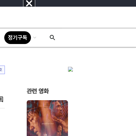
닫
기
정기구독
호
관련 영화
댓
글