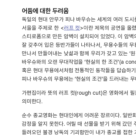
어둠에 대한 두려움
독일의 현대 안무가 피나 바우슈는 세계의 여러 도시를
서울을 주제로 한 <
러프 컷
>이란 제목의 공연을 올렸
스티로폼으로 만든 암벽이 설치되어 있었다. 이 암벽
잘 갖추어 입은 등반가들이 나타나서, 무용수들의 무
만나서 만들어내는 낮섦과 함께 우리가 갖고 있는 ‘원
바우슈와의 오랜 무대작업을 ‘현실의 한 조건’(a condi
혹은 현대 무용에서처럼 전통적인 동작들을 답습하기
피나 바우슈의 무용에는 ‘현실의 조건’을 드러내는 무
가편집이라 뜻의 러프 컷(rough cut)은 영화에서
의미한다.
순수 종교영화는 현대인에게 어려운 장르이다. 일반
감정을 알지 못한다. 어릴 때 선물을 받기 위해 갔던
들려오던 불경 낭독의 기괴함만이 내가 종교를 접한 