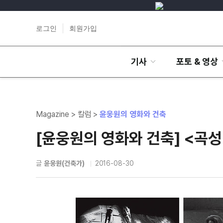
로그인
회원가입
기사
포토 & 영상
Magazine > 칼럼 >
윤웅원의 영화와 건축
[윤웅원의 영화와 건축] <곡성
글
윤웅원(건축가)
2016-08-30