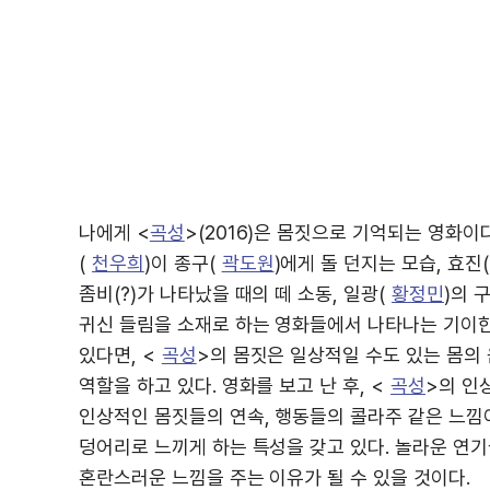
나에게 <
곡성
>(2016)은 몸짓으로 기억되는 영화이
(
천우희
)이 종구(
곽도원
)에게 돌 던지는 모습, 효진(
좀비(?)가 나타났을 때의 떼 소동, 일광(
황정민
)의 
귀신 들림을 소재로 하는 영화들에서 나타나는 기이
있다면, <
곡성
>의 몸짓은 일상적일 수도 있는 몸의
역할을 하고 있다. 영화를 보고 난 후, <
곡성
>의 인
인상적인 몸짓들의 연속, 행동들의 콜라주 같은 느낌
덩어리로 느끼게 하는 특성을 갖고 있다. 놀라운 연
혼란스러운 느낌을 주는 이유가 될 수 있을 것이다.