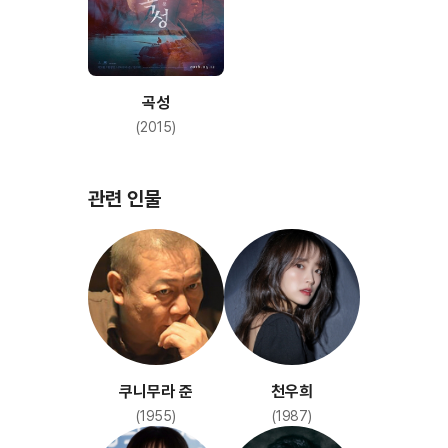
곡성
(2015)
관련 인물
쿠니무라 준
천우희
(1955)
(1987)