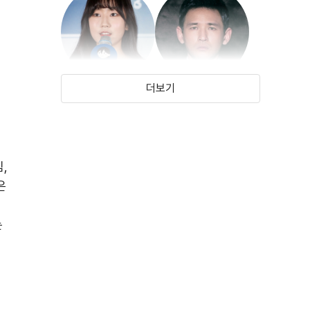
더보기
김환희
황정민
(2002)
(1970)
,
은
는
곽도원
(1974)