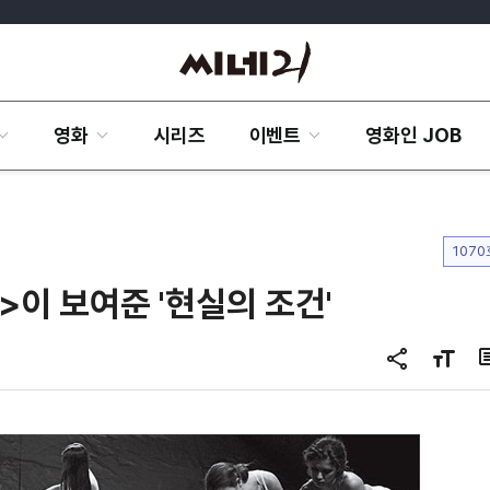
영화
시리즈
이벤트
영화인 JOB
1070
>이 보여준 '현실의 조건'
공
글
유
자
하
크
기
기
변
경