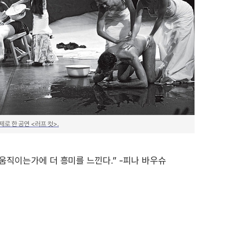
제로 한 공연 <러프 컷>.
움직이는가에 더 흥미를 느낀다.” -피나 바우슈