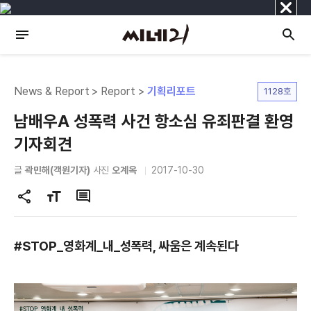
닫
기
News & Report > Report >
기획리포트
1128호
남배우A 성폭력 사건 항소심 유죄판결 환영
기자회견
글
곽민해(객원기자)
사진
오계옥
2017-10-30
공
글
댓
유
자
글
하
크
#STOP_영화계_내_성폭력, 싸움은 계속된다
기
기
변
경