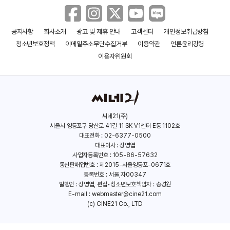
공지사항
회사소개
광고 및 제휴 안내
고객센터
개인정보취급방침
청소년보호정책
이메일주소무단수집거부
이용약관
언론윤리강령
이용자위원회
씨네21(주)
서울시 영등포구 당산로 41길 11 SK V1센터 E동 1102호
대표전화 : 02-6377-0500
대표이사 : 장영엽
사업자등록번호 : 105-86-57632
통신판매업번호 : 제2015-서울영등포-0671호
등록번호 : 서울,자00347
발행인 : 장영엽, 편집•청소년보호책임자 : 송경원
E-mail :
webmaster@cine21.com
(c) CINE21 Co., LTD