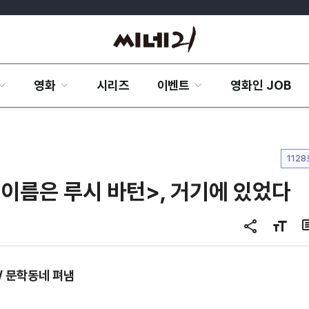
영화
시리즈
이벤트
영화인 JOB
1128
내 이름은 루시 바턴>, 거기에 있었다
공
글
유
자
하
크
/ 문학동네 펴냄
기
기
변
경