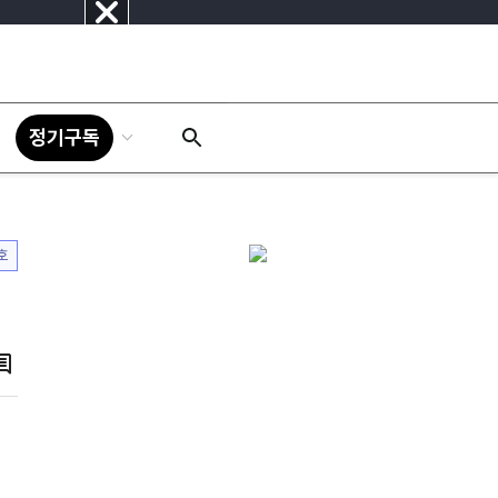
닫
기
정기구독
호
댓
글