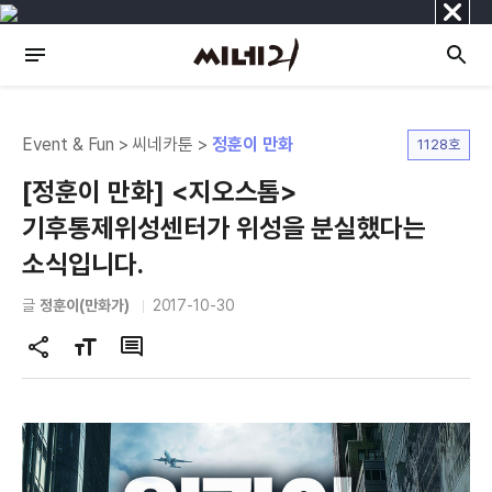
닫
기
Event & Fun > 씨네카툰 >
정훈이 만화
1128호
[정훈이 만화] <지오스톰>
기후통제위성센터가 위성을 분실했다는
소식입니다.
글
정훈이(만화가)
2017-10-30
공
글
댓
유
자
글
하
크
기
기
변
경