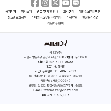
공지사항
회사소개
광고 및 제휴 안내
고객센터
개인정보취급방침
청소년보호정책
이메일주소무단수집거부
이용약관
언론윤리강령
이용자위원회
씨네21(주)
서울시 영등포구 당산로 41길 11 SK V1센터 E동 1102호
대표전화 : 02-6377-0500
대표이사 : 장영엽
사업자등록번호 : 105-86-57632
통신판매업번호 : 제2015-서울영등포-0671호
등록번호 : 서울,자00347
발행인 : 장영엽, 편집•청소년보호책임자 : 송경원
E-mail :
webmaster@cine21.com
(c) CINE21 Co., LTD