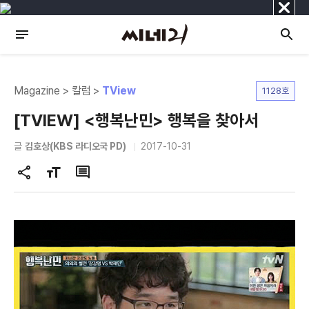
닫
기
Magazine > 칼럼 >
TView
1128호
[TVIEW] <행복난민> 행복을 찾아서
글
김호상(KBS 라디오국 PD)
2017-10-31
공
글
댓
유
자
글
하
크
기
기
변
경