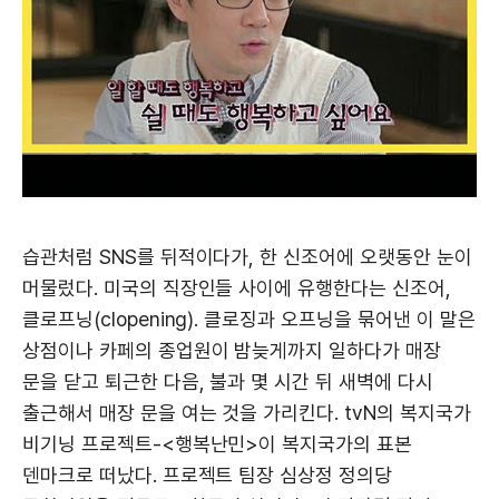
습관처럼 SNS를 뒤적이다가, 한 신조어에 오랫동안 눈이
머물렀다. 미국의 직장인들 사이에 유행한다는 신조어,
클로프닝(clopening). 클로징과 오프닝을 묶어낸 이 말은
상점이나 카페의 종업원이 밤늦게까지 일하다가 매장
문을 닫고 퇴근한 다음, 불과 몇 시간 뒤 새벽에 다시
출근해서 매장 문을 여는 것을 가리킨다. tvN의 복지국가
비기닝 프로젝트-<행복난민>이 복지국가의 표본
덴마크로 떠났다. 프로젝트 팀장 심상정 정의당