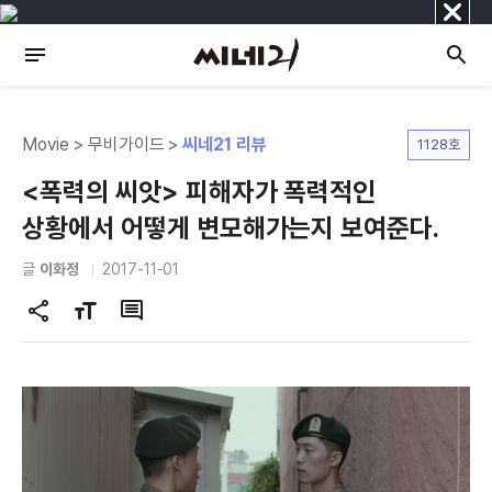
닫
기
Movie > 무비가이드 >
씨네21 리뷰
1128호
<폭력의 씨앗> 피해자가 폭력적인
상황에서 어떻게 변모해가는지 보여준다.
글
이화정
2017-11-01
공
글
댓
유
자
글
하
크
기
기
변
경