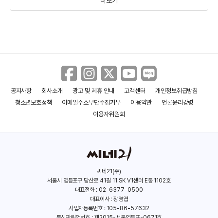
더보기
정재윤
김소이
(1986)
(1971)
공지사항
회사소개
광고 및 제휴 안내
고객센터
개인정보취급방침
청소년보호정책
이메일주소무단수집거부
이용약관
언론윤리강령
이용자위원회
씨네21(주)
서울시 영등포구 당산로 41길 11 SK V1센터 E동 1102호
박성일
뤽 다르덴
대표전화 : 02-6377-0500
대표이사 : 장영엽
(1979)
(1954)
사업자등록번호 : 105-86-57632
통신판매업번호 : 제2015-서울영등포-0671호