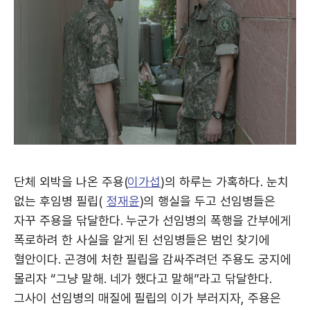
단체 외박을 나온 주용(
이가섭
)의 하루는 가혹하다. 눈치
없는 후임병 필립(
정재윤
)의 행실을 두고 선임병들은
자꾸 주용을 닦달한다. 누군가 선임병의 폭행을 간부에게
폭로하려 한 사실을 알게 된 선임병들은 범인 찾기에
혈안이다. 곤경에 처한 필립을 감싸주려던 주용도 궁지에
몰리자 “그냥 말해. 네가 했다고 말해”라고 닦달한다.
그사이 선임병의 매질에 필립의 이가 부러지자, 주용은