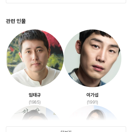
관련 인물
임태규
이가섭
(1985)
(1991)