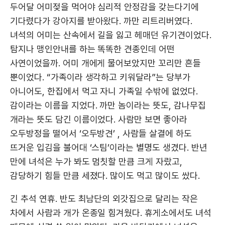
두어달 어미젖을 먹어야 심리적 안정감을 갖는다기에
기다렸다가 강아지를 받아왔다. 까만 리트리버였다.
녀석의 어미는 산속에서 길을 잃고 헤매던 유기견이었다.
탐지나 맹인안내를 하는 똑똑한 견종인데 어떤
사연이었을까. 어미 개에게 물어보았지만 꼬리만 흔들
뿐이었다. “가족이라 생각하고 키워달라”는 당부가
아니어도, 한집에서 먹고 자니 가족일 수밖에 없었다.
감이라는 이름을 지었다. 까만 놈이라는 뜻도, 감나무집
개라는 뜻도 담긴 이름이었다. 사람만 보면 좋아라
오두방정을 떨어서 ‘오두방견’ , 사람들 살결에 하도
뜨거운 입김을 불어대 ‘스팀’이라는 별명도 생겼다. 반년
만에 녀석은 누가 봐도 멈칫할 만큼 크게 자랐고,
감당하기 힘들 만큼 세졌다. 많이도 먹고 많이도 쌌다.
긴 추석 연휴. 반도 최남단의 외갓집으로 달리는 작은
차에서 사람과 개가 온종일 힘겨웠다. 휴게소에서도 녀석