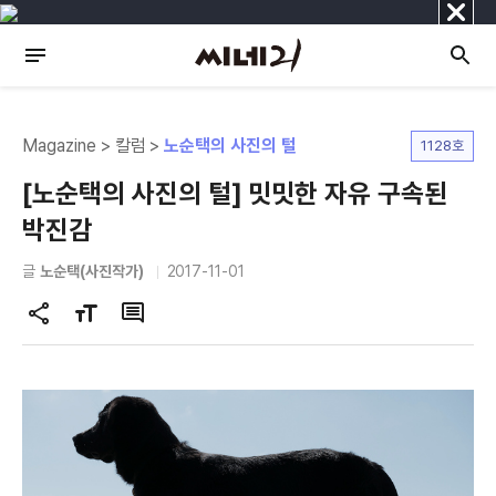
닫
기
Magazine > 칼럼 >
노순택의 사진의 털
1128호
[노순택의 사진의 털] 밋밋한 자유 구속된
박진감
글
노순택(사진작가)
2017-11-01
공
글
댓
유
자
글
하
크
기
기
변
경