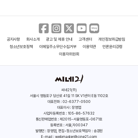
공지사항
회사소개
광고 및 제휴 안내
고객센터
개인정보취급방침
청소년보호정책
이메일주소무단수집거부
이용약관
언론윤리강령
이용자위원회
자백
나는 고양이로소이다
(2016)
(2014)
씨네21(주)
서울시 영등포구 당산로 41길 11 SK V1센터 E동 1102호
대표전화 : 02-6377-0500
대표이사 : 장영엽
사업자등록번호 : 105-86-57632
통신판매업번호 : 제2015-서울영등포-0671호
등록번호 : 서울,자00347
발행인 : 장영엽, 편집•청소년보호책임자 : 송경원
E-mail :
webmaster@cine21.com