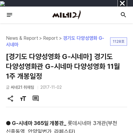
닫
기
News & Report > Report >
경기도 다양성영화 G-
1128호
시네마
[경기도 다양성영화 G-시네마] 경기도
다양성영화관 G-시네마 다양성영화 11월
1주 개봉일정
글
씨네21 취재팀
2017-11-02
공
글
댓
유
자
글
하
크
기
기
● G-시네마 365일 개봉관_
롯데시네마 3개관(부천
변
신중동역, 안양일번가, 라페스타)