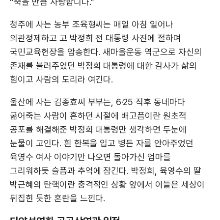
“죽을 만큼 사랑합니다.”
청주에 사는 농부 조육형씨는 매일 아침 일어나
의관정제하고 고 박정희 전 대통령 사진에 절하며
국민교육헌장을 암송한다. 새마을운동 역군으로 자신의
존재를 불러주었던 박정희 대통령에 대한 감사가 삶의
힘이고 사람의 도리라 여긴다.
울산에 사는 김종효씨 부부는, 6·25 직후 동네마다
굶어죽는 사람이 흔하던 시절에 배고픔이란 원초적
공포를 해결해준 박정희 대통령만 생각하면 두눈에
눈물이 고인다. 흰 한복을 입고 병든 자를 안아주었던
육영수 여사 이야기만 나오면 돌아가신 엄마를
그리워하듯 슬픔과 추억에 잠긴다. 박정희, 육영수의 딸
박근혜의 탄핵이란 충격적인 상황 앞에서 이들은 세상이
뒤집힌 듯한 혼란을 느낀다.