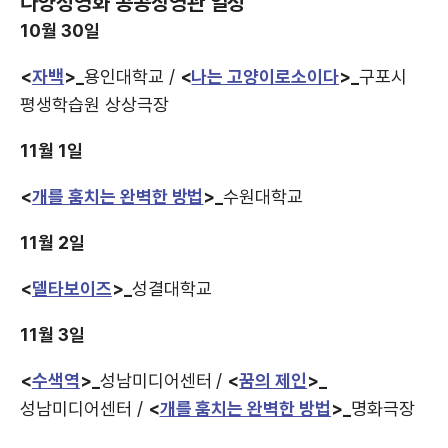
다양성영화 공공상영관 일정
10월 30일
<
자백
>_
용인대학교 /
<
나는 고양이로소이다
>_
구포시
평생학습원 상상극장
11월 1일
<
개를 훔치는 완벽한 방법
>_
수원대학교
11월 2일
<
델타보이즈
>_
성결대학교
11월 3일
<
수색역
>_
성남미디어센터 /
<
꿈의 제인
>_
성남미디어센터 /
<
개를 훔치는 완벽한 방법
>_
명화극장