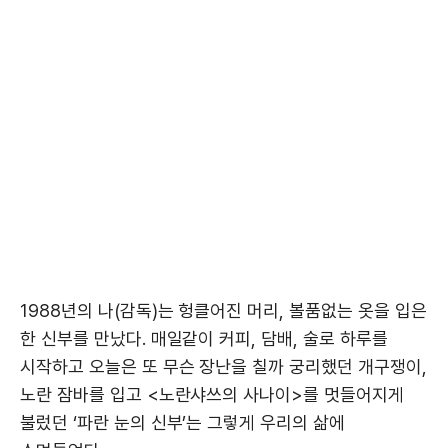
1988년의 나(감독)는 헝클어진 머리, 볼품없는 옷을 입은
한 신부를 만났다. 매일같이 커피, 담배, 술로 하루를
시작하고 오늘은 또 무슨 장난을 칠까 궁리했던 개구쟁이,
노란 잠바를 입고 <노란샤쓰의 사나이>를 멋들어지게
불렀던 ‘파란 눈의 신부’는 그렇게 우리의 삶에