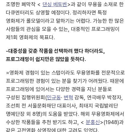
조명한 폐막작 <
댄싱 베토벤
>과 같이 무용을 소재로 한
다큐멘터리도 상영할 예정이다. 정리하자면 특정
영화제가 롤모델이라고 말하기는 어렵다. 가능한 한 많은
사람들의 관심을 모을 수 있는, 대중적인 프로그래밍이
제1회 영화제의 목표다.
-대중성을 갖춘 작품을 선택하려 했다 하더라도,
프로그래밍이 쉽지만은 않았을 듯하다.
=영화제 경험이 있는 스탭이라도 무용영화를 전문적으로
프로그래밍한 경험이 있는 분을 찾기가 어려웠다. 때문에
프로그래밍에 있어서는 다양한 경력을 지닌 분들로
구성된 집행위원회(
민규동
·
변혁
감독, 연극배우 박정자,
조선희 전 서울문화재단 대표이사, 최태지 국립발레단
명예단장 외 8명)의 도움을 받았다. 해외 무용영화제에서
수상한 작품들을 추천 받기도 하고, <
분홍신
>(1948)과
같은 고전영화 상영작에 대한 고려도 있었다.