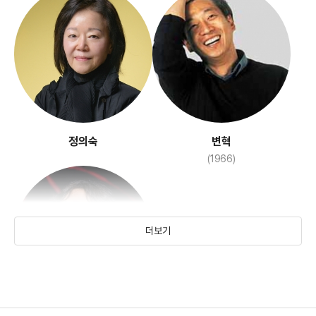
댄싱 베토벤
분홍신
(2016)
(1948)
정의숙
변혁
(1966)
더보기