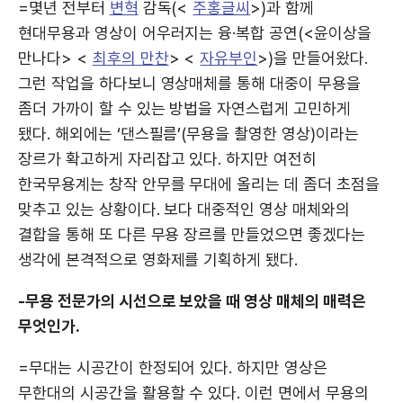
=몇년 전부터
변혁
감독(<
주홍글씨
>)과 함께
현대무용과 영상이 어우러지는 융·복합 공연(<윤이상을
만나다> <
최후의 만찬
> <
자유부인
>)을 만들어왔다.
그런 작업을 하다보니 영상매체를 통해 대중이 무용을
좀더 가까이 할 수 있는 방법을 자연스럽게 고민하게
됐다. 해외에는 ‘댄스필름’(무용을 촬영한 영상)이라는
장르가 확고하게 자리잡고 있다. 하지만 여전히
한국무용계는 창작 안무를 무대에 올리는 데 좀더 초점을
맞추고 있는 상황이다. 보다 대중적인 영상 매체와의
결합을 통해 또 다른 무용 장르를 만들었으면 좋겠다는
생각에 본격적으로 영화제를 기획하게 됐다.
-무용 전문가의 시선으로 보았을 때 영상 매체의 매력은
무엇인가.
=무대는 시공간이 한정되어 있다. 하지만 영상은
무한대의 시공간을 활용할 수 있다. 이런 면에서 무용의