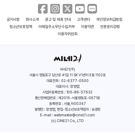
민규동
발레리나
(1970)
(2016)
공지사항
회사소개
광고 및 제휴 안내
고객센터
개인정보취급방침
청소년보호정책
이메일주소무단수집거부
이용약관
언론윤리강령
이용자위원회
씨네21(주)
서울시 영등포구 당산로 41길 11 SK V1센터 E동 1102호
대표전화 : 02-6377-0500
대표이사 : 장영엽
사업자등록번호 : 105-86-57632
통신판매업번호 : 제2015-서울영등포-0671호
등록번호 : 서울,자00347
발행인 : 장영엽, 편집•청소년보호책임자 : 송경원
E-mail :
webmaster@cine21.com
(c) CINE21 Co., LTD