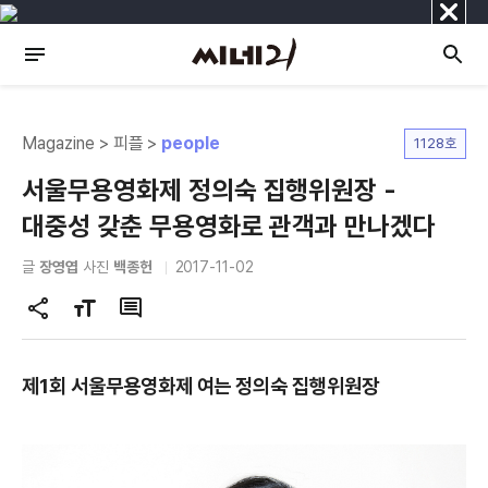
닫
기
Magazine > 피플 >
people
1128호
서울무용영화제 정의숙 집행위원장 -
대중성 갖춘 무용영화로 관객과 만나겠다
글
장영엽
사진
백종헌
2017-11-02
공
글
댓
유
자
글
하
크
제1회 서울무용영화제 여는 정의숙 집행위원장
기
기
변
경