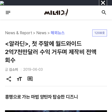
닫
기
News & Report > News >
해외뉴스
1208호
<알라딘>, 첫 주말에 월드와이드
2억7천만달러 수익 거두며 제작비 전액
회수
글
김소미
2019-06-03
공
글
댓
유
자
글
하
크
흥행으로 가는 마법 양탄자 탑승한 디즈니
기
기
변
경