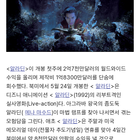
<
알라딘
>이 개봉 첫주에 2억7천만달러의 월드와이드
수익을 올리며 제작비 1억8300만달러를 단숨에
회수했다. 북미에서 5월 24일 개봉한 <
알라딘
>은
디즈니 애니메이션 <
알라딘
>(1992)의 리부트격인
실사영화(Live-action)다. 아그라바 왕국의 좀도둑
알라딘(
메나 마수드
)이 마법 램프를 찾아 나서면서 겪는
모험담을 그린다. 애초 <
알라딘
>은 주말과 미국
메모리얼 데이(전물자 추도기념일) 연휴를 맞아 4일간
북미에서 약 8천만달러 안팎의 수익을 낼 것으로