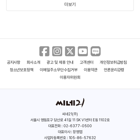
더보기
나오미 스콧
(1993)
공지사항
회사소개
광고 및 제휴 안내
고객센터
개인정보취급방침
청소년보호정책
이메일주소무단수집거부
이용약관
언론윤리강령
이용자위원회
씨네21(주)
서울시 영등포구 당산로 41길 11 SK V1센터 E동 1102호
대표전화 : 02-6377-0500
대표이사 : 장영엽
사업자등록번호 : 105-86-57632