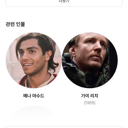
더보기
관련 인물
덤보
(2019)
메나 마수드
가이 리치
(1968)