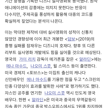
기간 흥행을 기록한 디즈니 실사영화로 등극했다. 원작
애니메이션의 감흥에는 미치지 못한다는 반응이
다수지만, 주제곡을 풍성하게 활용해 대중의 코드를
확실하게 짚었다는 분석이 나온다.
이는 막대한 제작비 대비 실사영화의 성적이 신통치
않았던 경향성에 이어 최근 개봉한 <
덤보
>(2019)의
흥행 실패를 잠재우는 디즈니의 호재다. 향후 또 다른
리부트 실사영화 개발에도 힘을 실어줄 것으로 예상된다.
영국의
가이 리치
감독이 메가폰을 잡은 <
알라딘
>에는
메나 마수드
,
나오미 스콧
, 윌 스미스 등이 출연한다.
미국 경제지 <포브스>는 이집트 출신의 캐나다
신인배우인
메나 마수드
를 기용한 점을 두고 “스크린의
인종 다양성이 효과를 발휘한 사례”로 평가하기도 했다.
자스민 공주를 연기한
나오미 스콧
역시 인도계 영국
배우다. 한편 <
알라딘
>은 미국과 중국의 무역갈등이
지속 중인 가운데 중국 박스오피스에서도 1위를 차지하며