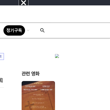
닫
기
정기구독
호
관련 영화
댓
글