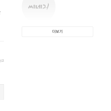
한
카렌 애버크롬비
더보기