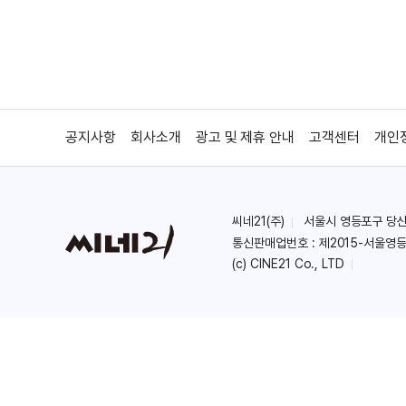
공지사항
회사소개
광고 및 제휴 안내
고객센터
개인
씨네21(주)
서울시 영등포구 당산로 
통신판매업번호 : 제2015-서울영등
(c) CINE21 Co., LTD