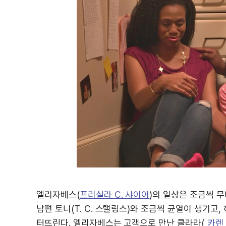
엘리자베스(
프리실라 C. 샤이어
)의 일상은 조금씩 
남편 토니(T. C. 스탤링스)와 조금씩 균열이 생기고
터뜨린다. 엘리자베스는 고객으로 만난 클라라(
카렌