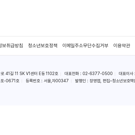
정보취급방침
청소년보호정책
이메일주소무단수집거부
이용약관
41길 11 SK V1센터 E동 1102호
대표전화 : 02-6377-0500
대표이사 
포-0671호
등록번호 : 서울,자00347
발행인 : 장영엽, 편집•청소년보호책