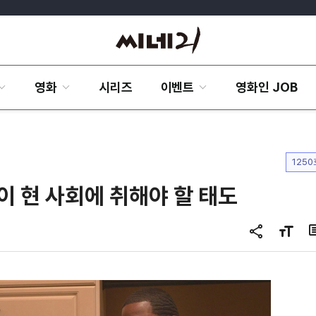
영화
시리즈
이벤트
영화인 JOB
1250
이 현 사회에 취해야 할 태도
공
글
유
자
하
크
기
기
변
경