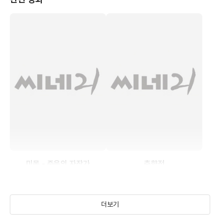
미몽 - 죽음의 자장가
춘향전
(1936)
(1935)
더보기