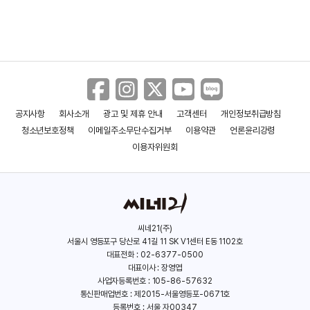
이필우
문예봉
(1917)
공지사항
회사소개
광고 및 제휴 안내
고객센터
개인정보취급방침
청소년보호정책
이메일주소무단수집거부
이용약관
언론윤리강령
이용자위원회
씨네21(주)
서울시 영등포구 당산로 41길 11 SK V1센터 E동 1102호
이금룡
김인규
대표전화 : 02-6377-0500
대표이사 : 장영엽
사업자등록번호 : 105-86-57632
통신판매업번호 : 제2015-서울영등포-0671호
등록번호 : 서울,자00347