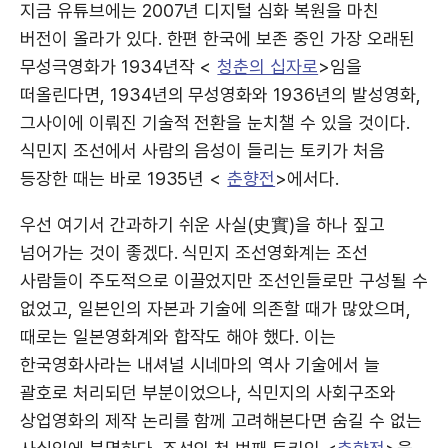
지금 유튜브에는 2007년 디지털 심화 복원을 마친
버전이 올라가 있다. 한편 한국에 보존 중인 가장 오래된
무성극영화가 1934년작 <
청춘의 십자로
>임을
떠올린다면, 1934년의 무성영화와 1936년의 발성영화,
그사이에 이뤄진 기술적 전환을 눈치챌 수 있을 것이다.
식민지 조선에서 사람의 음성이 들리는 토키가 처음
등장한 때는 바로 1935년 <
춘향전
>에서다.
우선 여기서 간과하기 쉬운 사실(史實)을 하나 짚고
넘어가는 것이 좋겠다. 식민지 조선영화계는 조선
사람들이 주도적으로 이끌었지만 조선인들로만 구성될 수
없었고, 일본인의 자본과 기술에 의존할 때가 많았으며,
때로는 일본영화계와 합작도 해야 했다. 이는
한국영화사라는 내셔널 시네마의 역사 기술에서 늘
괄호로 처리되던 부분이었으나, 식민지의 사회구조와
상업영화의 제작 논리를 함께 고려해본다면 숨길 수 없는