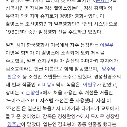
사실임에 분명하다. 조선의 첫 번째 토키인 <
춘향전
>을
성공시킨 제작사는 경성촬영소였는데, 경성 흥행계의
유력자 와케지마 슈지로가 경영한 영화사였다. 이
촬영소는 조선영화인과 일본영화인의 ‘협업 시스템’으로
1930년대 중반 발성영화 신을 주도하고 있었다.
일제 시기 한국영화사 기록에서 자주 등장하는
이필우
·
이명우 형제가 이 촬영소에 소속되어 토키 제작을
주도했고, 일본 쇼치쿠키네마 출신의 야마자키 후지에가
김소봉이라는 한글 이름으로 함께 활동했으며,
양주남
·
황운조
등 조선인 스탭들도 조수로 일했다. 경성촬영소의
세 번째 작품인 <
미몽
> 역시 녹음은
이필우
가 맡았고,
장비는 <
춘향전
>에서 처음 사용한 후 개선을 거듭한
‘노이스레스 P. L 시스템 조선폰’을 사용했다. 사실 이
‘조선폰’은 일본인 녹음기사 나카가와 다카시가 교토에서
들고 온 것이었다. 감독은 경성촬영소에서 도제로 성장한
양주남
이 맡았다. 일본인 김소봉이 공동 연출을 했다는