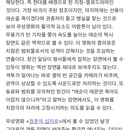
해당한다. 즉 현대를 배경으로 한 치정-멜로드라마인
것이다. 가정 비극이 주된 정조이지만, 마지막에는 선용이
애순을 죽이겠다며 권총까지 들고 병실을 찾는 것으로
보아 무성영화의 활극적 요소도 어렴풋이 남아 있다.
무용가가 탄 기차를 쫓아 속도를 높이는 애순의 택시
장면도 같은 맥락으로 볼 수 있다. 이 영화의 흥미로운
지점은 범죄물로서의 성격이 강해지는 것을 조심하는
연출이다. 창건 일당이 형사들에게 잡히는 장면에서 볼 수
있듯이 영화는 액션 장면을 제대로 보여주지도 않는다.
격투가 일어나는 바로 옆의 빈 공간을 카메라가 비추며,
관객이 상상할 수 있도록 사운드로만 처리하는 것이다. 또
동료와 범죄를 모의하던 창건이 “애순이 때문엔 죽어도
아깝지 않으니까”라고 말하는 장면에서도, 이 영화를
치정극의 자리에 고정시키려는 의도를 읽을 수 있다.
무성영화 <
청춘의 십자로
>에서 볼 수 있었던 날것
그대로의 격투 장면이 보여주는 활극적 에너지는, 더이상