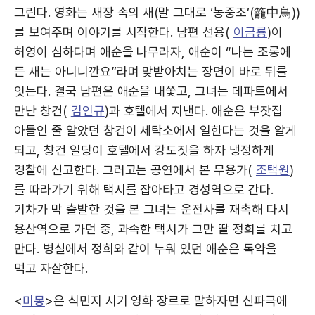
그린다. 영화는 새장 속의 새(말 그대로 ‘농중조’(籠中鳥))
를 보여주며 이야기를 시작한다. 남편 선용(
이금룡
)이
허영이 심하다며 애순을 나무라자, 애순이 “나는 조롱에
든 새는 아니니깐요”라며 맞받아치는 장면이 바로 뒤를
잇는다. 결국 남편은 애순을 내쫓고, 그녀는 데파트에서
만난 창건(
김인규
)과 호텔에서 지낸다. 애순은 부잣집
아들인 줄 알았던 창건이 세탁소에서 일한다는 것을 알게
되고, 창건 일당이 호텔에서 강도짓을 하자 냉정하게
경찰에 신고한다. 그러고는 공연에서 본 무용가(
조택원
)
를 따라가기 위해 택시를 잡아타고 경성역으로 간다.
기차가 막 출발한 것을 본 그녀는 운전사를 재촉해 다시
용산역으로 가던 중, 과속한 택시가 그만 딸 정희를 치고
만다. 병실에서 정희와 같이 누워 있던 애순은 독약을
먹고 자살한다.
<
미몽
>은 식민지 시기 영화 장르로 말하자면 신파극에