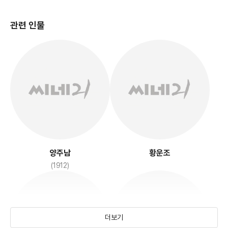
관련 인물
청춘의 십자로
아리랑
(1934)
(1926)
양주남
황운조
(1912)
더보기