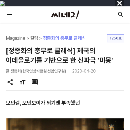
닫
기
Magazine > 칼럼 >
정종화의 충무로 클래식
1250호
[정종화의 충무로 클래식] 제국의
이데올로기를 기반으로 한 신파극 '미몽'
글
정종화(한국영상자료원 선임연구원)
2020-04-20
공
글
댓
유
자
글
하
크
모던걸, 모던보이가 되기엔 부족했던
기
기
변
경