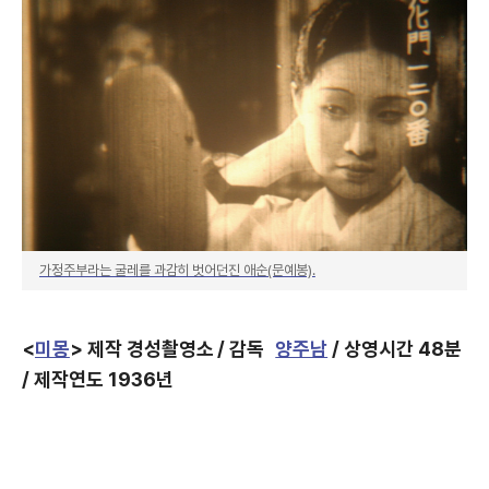
가정주부라는 굴레를 과감히 벗어던진 애순(문예봉).
<
미몽
> 제작 경성촬영소 / 감독
양주남
/ 상영시간 48분
/ 제작연도 1936년