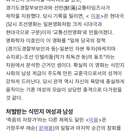
경기도경찰부보안과와 선만(鮮滿)교통타임즈사가
제작을 지원했다. 당시 기록을 빌리면, <
미몽
>은 현대극
(당시 조선영화는 일본영화처럼 크게 시대극과
현대극으로 구분)이자 ‘교통선전영화’로 만들어졌다.
영화학자 이효인이 이 영화를 “일제 당국의 정책
(경기도경찰부보안과 등)-일본인 자본 투자(와케지마
슈지로)-조선 인텔리들(작가 최독견 등)의 동조”라는
차원에서 분석한 근거인 셈이다. 확실히 이 영화는 식민지
사회의 남성 계급이 주도해 만든 교훈극으로서의 성격이
강하게 드러난다. 당시 관객 역시 자신의 욕망에 충실하게
움직이는 기혼 여성의 모습이 상당한 충격으로 다가왔을
것 같다.
처벌받는 식민지 여성과 남성
‘죽음의 자장가’라는 다른 제목도 달린 <
미몽
>은
가정주부 애순(
문예봉
)의 일탈과 마지막 순간의 참회를