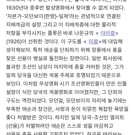
1930년대 중후반 발성영화에서 찾아볼 수 없게 되었다.
‘자본가-모던보이(한량)-일제’라는 관념적으로 연결된
지배계급의 설정 그리고 이 지배계층에 대한 물리적
저항을 부각시키는 플롯은 바로 나운규의 <
아리랑
>
(1926)이 선취한 것이다. 이 구도를 <
미몽
>에 대입해
생각해보자. 특히 애순을 단죄하기 위해 장롱에서 총을
찾은 선용이 병실로 돌진하는 장면이다. 일반 회사원에
불과한 조선인 남성이 마지막에 총을 거머쥔 것은, 그가
일제 당국을 대신한 계몽 주체로 호명되었기 때문으로
보인다. 이처럼 무성영화 시기 조선영화인들이 만든 인물
설정이 식민 당국의 계몽영화로 이어졌지만, 그 단죄의
구도는 역전되었다. 모던걸, 모던보이의 자리에 놓기에는
부족한 애순과 창건은, 사랑과 돈이 뒤얽힌 복잡한 욕망을
좇다 처벌받은 것이다. 하지만 일제 당국-조선인 엘리트
(선용)가 처벌하려던 애순은 스스로 생을 마감하고
선용은 총을 사용할 기회조차 없었다. 허공을 바라보는