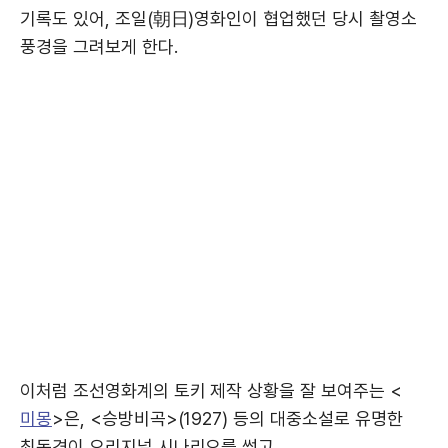
기록도 있어, 조일(朝日)영화인이 협업했던 당시 촬영소
풍경을 그려보게 한다.
이처럼 조선영화계의 토키 제작 상황을 잘 보여주는 <
미몽
>은, <승방비곡>(1927) 등의 대중소설로 유명한
최독견이 오리지널 시나리오를 썼고,