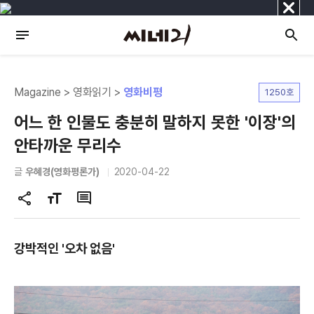
닫
기
Magazine > 영화읽기 >
영화비평
1250호
어느 한 인물도 충분히 말하지 못한 '이장'의
안타까운 무리수
글
우혜경(영화평론가)
2020-04-22
공
글
댓
유
자
글
하
크
강박적인 '오차 없음'
기
기
변
경