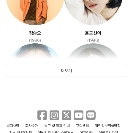
정승오
윤금선아
(1986)
(1986)
더보기
곽민규
이선희
(1987)
공지사항
회사소개
광고 및 제휴 안내
고객센터
개인정보취급방침
청소년보호정책
이메일주소무단수집거부
이용약관
언론윤리강령