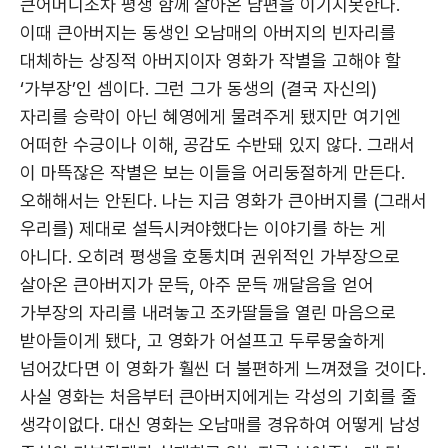
큰어머니조차 평생 함께 살아온 남편을 이기지못한다.
이때 큰아버지는 동생인 오남매의 아버지의 빈자리를
대체하는 상징적 아버지이자 영화가 작별을 고해야 할
‘가부장’인 셈이다. 그런 그가 동생의 (결국 자신의)
자리를 승락이 아닌 혜영에게 물려주게 됐지만 여기엔
어떠한 수긍이나 이해, 공감도 수반돼 있지 않다. 그래서
이 마뜩잖은 작별은 보는 이들을 어리둥절하게 만든다.
오해해서는 안된다. 나는 지금 영화가 큰아버지를 (그래서
우리를) 제대로 설득시켜야했다는 이야기를 하는 게
아니다. 오히려 평생을 호통치며 권위적인 가부장으로
살아온 큰아버지가 문득, 아주 문득 깨달음을 얻어
가부장의 자리를 내려놓고 조카딸들을 열린 마음으로
받아들이게 됐다, 고 영화가 어설프고 두루뭉술하게
넘어갔다면 이 영화가 훨씬 더 불편하게 느껴졌을 것이다.
사실 영화는 처음부터 큰아버지에게는 각성의 기회를 줄
생각이없다. 대신 영화는 오남매를 경유하여 어떻게 남성