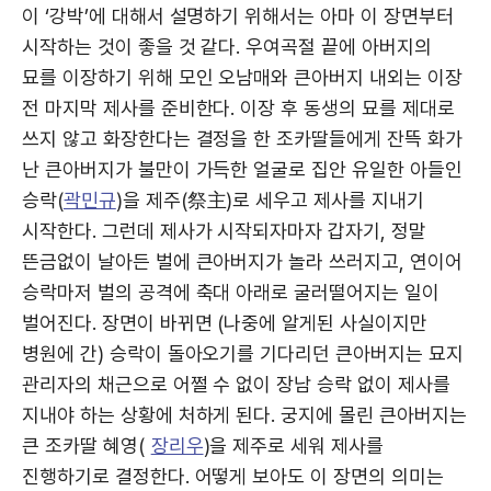
이 ‘강박’에 대해서 설명하기 위해서는 아마 이 장면부터
시작하는 것이 좋을 것 같다. 우여곡절 끝에 아버지의
묘를 이장하기 위해 모인 오남매와 큰아버지 내외는 이장
전 마지막 제사를 준비한다. 이장 후 동생의 묘를 제대로
쓰지 않고 화장한다는 결정을 한 조카딸들에게 잔뜩 화가
난 큰아버지가 불만이 가득한 얼굴로 집안 유일한 아들인
승락(
곽민규
)을 제주(祭主)로 세우고 제사를 지내기
시작한다. 그런데 제사가 시작되자마자 갑자기, 정말
뜬금없이 날아든 벌에 큰아버지가 놀라 쓰러지고, 연이어
승락마저 벌의 공격에 축대 아래로 굴러떨어지는 일이
벌어진다. 장면이 바뀌면 (나중에 알게된 사실이지만
병원에 간) 승락이 돌아오기를 기다리던 큰아버지는 묘지
관리자의 채근으로 어쩔 수 없이 장남 승락 없이 제사를
지내야 하는 상황에 처하게 된다. 궁지에 몰린 큰아버지는
큰 조카딸 혜영(
장리우
)을 제주로 세워 제사를
진행하기로 결정한다. 어떻게 보아도 이 장면의 의미는