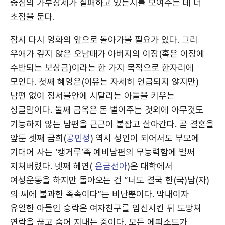
중심의 가부장제가 실패하고 있는지를 보여주는 데 더
초점을 둔다.
잠시 다시 영화의 앞으로 돌아가볼 필요가 있다. 그리
우애가 깊지 않은 오남매가 아버지의 이장(혹은 이장에
수반되는 보상금)이라는 한 가지 목적으로 한자리에
모인다. 첫째 혜영은(이유는 자세히 언급되지 않지만)
남편 없이 정서불안에 시달리는 아들을 키우는
싱글맘이다. 둘째 금옥은 돈 벌어주는 것외에 아무것도
기능하지 않는 남편을 근근이 붙잡고 살아간다. 곧 결혼을
앞둔 셋째 금희(
공민정
) 역시 성인이 되어서도 부모에
기대어 사는 ‘캥거루’족 예비남편의 무능력함에 벌써
지쳐버렸다. 넷째 혜연(
윤금선아
)은 대학에서
여성운동을 하지만 돌아오는 건 “너도 결국 한(국)남(자)
의 씨에 불과한 족속이다”는 비난뿐이다. 막내이자
유일한 아들인 승락은 여자친구를 임신시킨 뒤 도망쳐
연락을 끊고 숨어 지내는 중이다. 모든 에피소드가