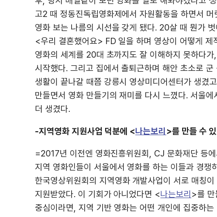
후, 당시 매일같이 보던 영화를 일로 해봐야겠다고 
고2 때 정동진독립영화제에서 자원활동을 하면서 머릿
영화 보는 나름의 시선을 갖게 됐다. 20살 때 뭔가
<우리 결혼했어요> FD 일을 하며 영상이 어떻게 제
영화의 세계를 20대 초까지도 잘 이해하지 못하다가
시작했다. 그리고 집에서 출퇴근하며 해안 초소로 군 
생활이 끝나갈 때쯤 강릉시 영상미디어센터가 생겼고,
만들면서 영화 만들기의 재미를 다시 느꼈다. 서울에
더 생겼다.
-지역영화 지원사업 덕분에 <
나는보리
>를 만들 수 
=2017년 이전엔 영화진흥위원회, CJ 문화재단 등
지역 영화인들이 서울에서 영화를 하는 이들과 경쟁
한국영상위원회의 지역영화 개발사업이 서로 매칭이 되
지원받았다. 이 기회가 아니었다면 <
나는보리
>를 만
중심이라면, 지역 기반 영화는 어떤 개인에 집중하는 