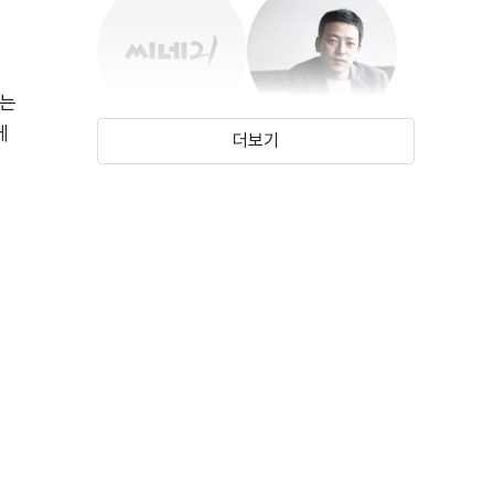
게
리는
께
더보기
이린하
장우진
(2011)
(1985)
박주환
(1982)