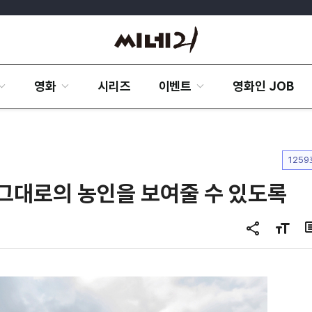
영화
시리즈
이벤트
영화인 JOB
1259
는 그대로의 농인을 보여줄 수 있도록
공
글
유
자
하
크
기
기
변
경