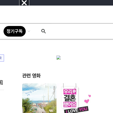
닫
기
정기구독
호
관련 영화
댓
글