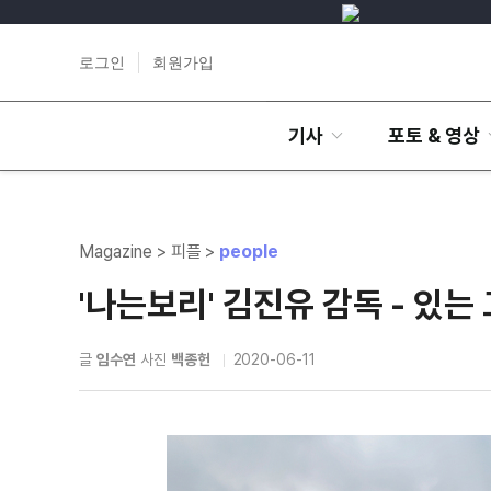
로그인
회원가입
기사
포토 & 영상
Magazine > 피플 >
people
'나는보리' 김진유 감독 - 있
글
임수연
사진
백종헌
2020-06-11