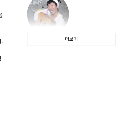
을
더보기
.
곽진석
(1981)
던