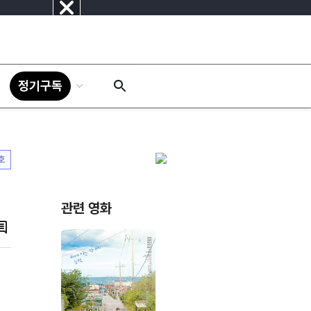
닫
기
정기구독
호
관련 영화
댓
글