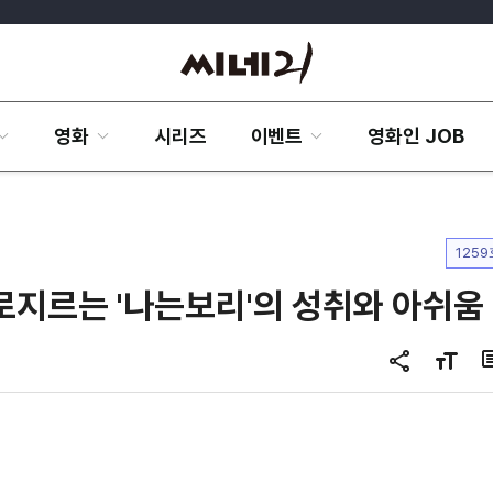
영화
시리즈
이벤트
영화인 JOB
1259
로지르는 '나는보리'의 성취와 아쉬움
공
글
유
자
하
크
기
기
변
경