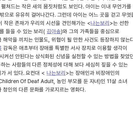
를 펼쳐드는 작은 새의 몸짓처럼도 보인다. 아이는 이내 무언가를
 밖으로 유유히 걸어나간다. 그런데 아이는 어느 곳을 걷고 무엇
 이 작은 존재가 우리의 시선을 견인해가는 <
나는보리
>는 선한
를 들을 수 있는 보리(
김아송
)와 그의 가족들을 중심으로
 해악을 끼치는 인물도, 위협이 될 만한 사건도 등장하지 않는다
유
감독은 애초부터 장애를 특별한 서사 장치로 이용할 생각이
비시켜선 안된다는 상식화된 신념을 실천할 수 있는 방법을 찾았
용하는 사람들의 다른 정체성에 대해 보다 세심히 짚을 수 있는
가 서 있다. 요컨대 <
나는보리
>는 장애인과 비장애인의
ren Of Deaf Adult, 농인 부모를 둔 자녀)인 11살 소녀
 청인의 다른 문화를 가로지르는 영화다.