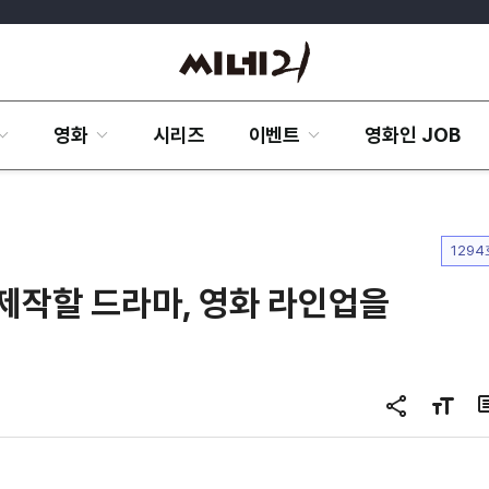
영화
시리즈
이벤트
영화인 JOB
1294
제작할 드라마, 영화 라인업을
공
글
유
자
하
크
기
기