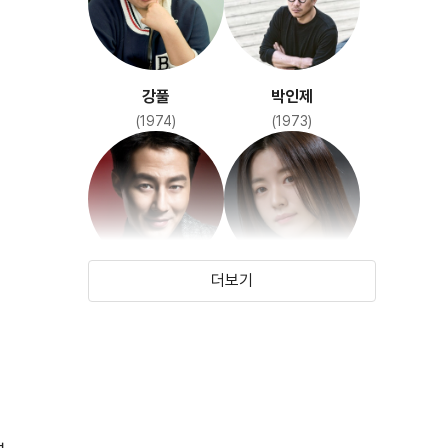
강풀
박인제
(1974)
(1973)
말할 수 없는 비밀
(2007)
더보기
조인성
한효주
(1981)
(1987)