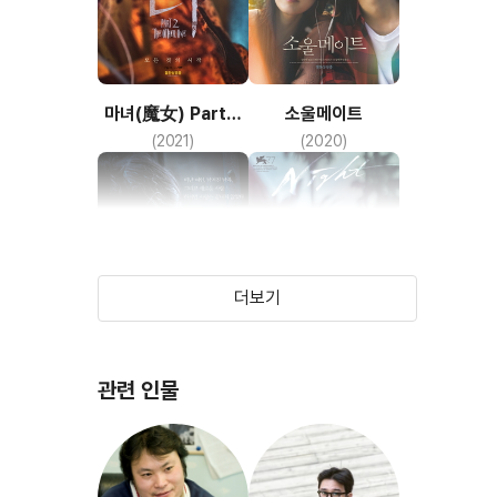
마녀(魔女) Part2.
소울메이트
The Other One
(2021)
(2020)
더보기
관련 인물
히든 페이스
낙원의 밤
(2011)
(2019)