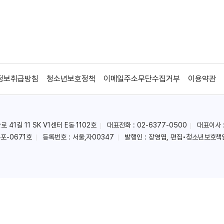
정보취급방침
청소년보호정책
이메일주소무단수집거부
이용약관
41길 11 SK V1센터 E동 1102호
대표전화 : 02-6377-0500
대표이사 
포-0671호
등록번호 : 서울,자00347
발행인 : 장영엽, 편집•청소년보호책