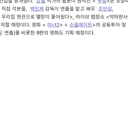
라인업을 공개했다.
강풀
작가의 웹툰이 원작인 <
무빙
>은 초능
 직접 각본을,
박인제
감독이 연출을 맡고 배우
조인성
,
날 우리집 현관으로 멸망이 들어왔다>, 라이브 법정쇼 <악마판사
작할 예정이다. 영화 <
마녀2
> <
소울메이트
>의 공동투자 및
우
연출)를 비롯한 8편의 영화도 기획 예정이다.