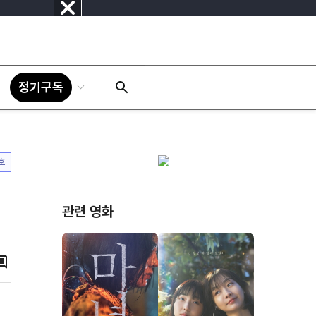
닫
기
정기구독
호
관련 영화
댓
글