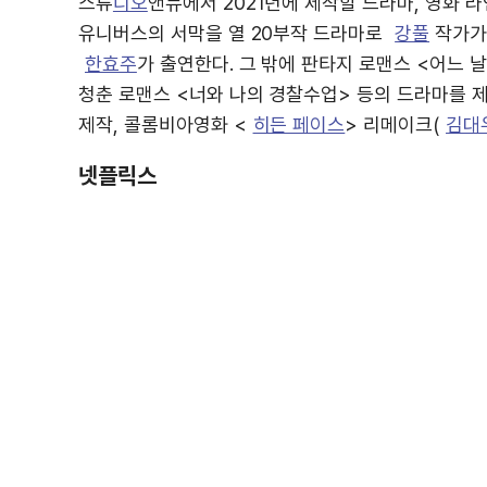
스튜
디오
앤뉴에서 2021년에 제작할 드라마, 영화 
유니버스의 서막을 열 20부작 드라마로
강풀
작가가
한효주
가 출연한다. 그 밖에 판타지 로맨스 <어느 
청춘 로맨스 <너와 나의 경찰수업> 등의 드라마를 제
제작, 콜롬비아영화 <
히든 페이스
> 리메이크(
김대
넷플릭스