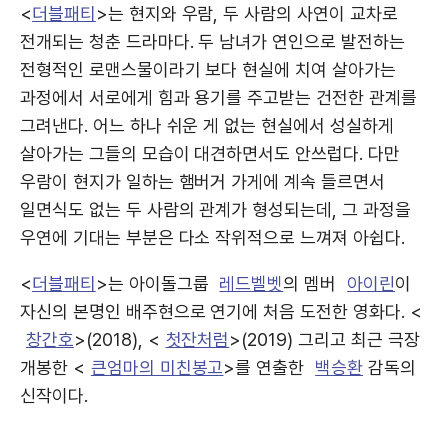
<
더블패티
>는 현지와 우람, 두 사람의 사연이 교차로
전개되는 청춘 드라마다. 두 남녀가 연인으로 발전하는
전형적인 로맨스물이라기 보다 현실에 치여 살아가는
과정에서 서로에게 힘과 용기를 주고받는 건전한 관계를
그려낸다. 어느 하나 쉬운 게 없는 현실에서 성실하게
살아가는 그들의 모습이 대견하면서도 안쓰럽다. 다만
우람이 현지가 일하는 햄버거 가게에 계속 들르면서
일면식도 없는 두 사람의 관계가 형성되는데, 그 과정을
우연에 기대는 부분은 다소 작위적으로 느껴져 아쉽다.
<
더블패티
>는 아이돌그룹
레드벨벳
의 멤버
아이린
이
자신의 본명인 배주현으로 연기에 처음 도전한 영화다. <
창간호
>(2018), <
첫잔처럼
>(2019) 그리고 최근 극장
개봉한 <
큰엄마의 미친봉고
>를 연출한
백승환
감독의
신작이다.