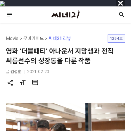
닫
기
Movie > 무비가이드 >
씨네21 리뷰
1294호
영화 '더블패티' 아나운서 지망생과 전직
씨름선수의 성장통을 다룬 작품
글
김성훈
2021-02-23
공
글
댓
유
자
글
하
크
기
기
변
경