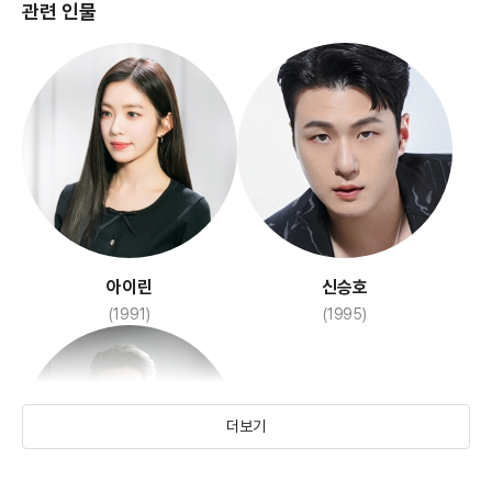
관련 인물
첫잔처럼
큰엄마의 미친봉고
(2019)
(2020)
아이린
신승호
(1991)
(1995)
더보기