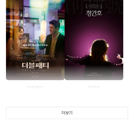
더블패티
창간호
(2020)
(2018)
더보기