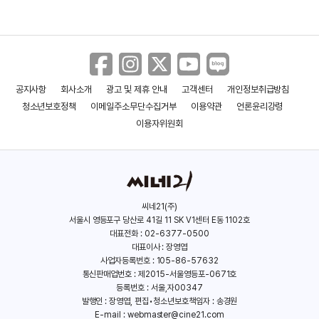
백승환
(1980)
공지사항
회사소개
광고 및 제휴 안내
고객센터
개인정보취급방침
청소년보호정책
이메일주소무단수집거부
이용약관
언론윤리강령
이용자위원회
씨네21(주)
서울시 영등포구 당산로 41길 11 SK V1센터 E동 1102호
대표전화 : 02-6377-0500
대표이사 : 장영엽
사업자등록번호 : 105-86-57632
통신판매업번호 : 제2015-서울영등포-0671호
등록번호 : 서울,자00347
발행인 : 장영엽, 편집•청소년보호책임자 : 송경원
E-mail :
webmaster@cine21.com